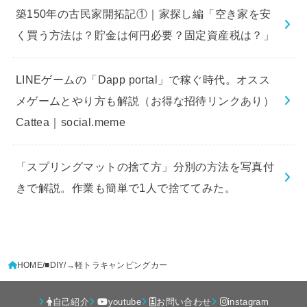
築150年の古民家開拓記①｜家探し編「空き家を安
く買う方法は？貯金は何円必要？固定資産税は？」
LINEゲームの「Dapp portal」で稼ぐ時代。オスス
メゲームとやり方も解説（お得な招待リンクあり）
Cattea｜social.meme
「スプリングマットの捨て方」分別の方法を写真付
きで解説。作業も簡単で1人で捨ててみた。
HOME
■DIY
→軽トラキャンピングカー
自己紹介
youtube
お問い合わせ
instagram