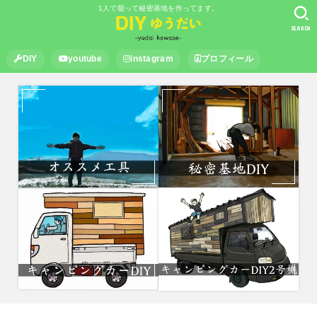
1人で籠って秘密基地を作ってます。
SEARCH
DIY
youtube
instagram
プロフィール