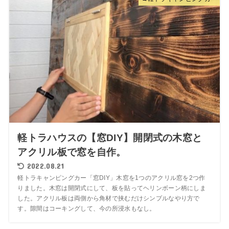
軽トラハウスの【窓DIY】開閉式の木窓と
アクリル板で窓を自作。
2022.08.21
軽トラキャンピングカー「窓DIY」木窓を1つのアクリル窓を2つ作
りました。木窓は開閉式にして、板を貼ってヘリンボーン柄にしま
した。アクリル板は両側から角材で挟むだけシンプルなやり方で
す。隙間はコーキングして、今の所浸水もなし。