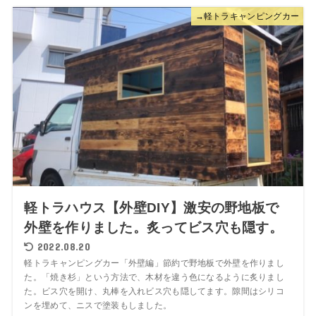
→軽トラキャンピングカー
軽トラハウス【外壁DIY】激安の野地板で
外壁を作りました。炙ってビス穴も隠す。
2022.08.20
軽トラキャンピングカー「外壁編」節約で野地板で外壁を作りまし
た。「焼き杉」という方法で、木材を違う色になるように炙りまし
た。ビス穴を開け、丸棒を入れビス穴も隠してます。隙間はシリコ
ンを埋めて、ニスで塗装もしました。