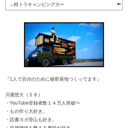
『1人で自分のために秘密基地つくってます』
川瀬悠大（２８）
・YouTube登録者数１４万人突破〜
・もの作り大好き。
・読書ヨガ登山も好き。
・自律神経を整える趣味が好き。