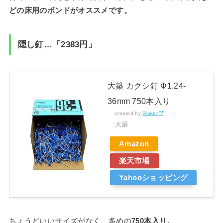
どの床用のボンドがオススメです。
隠し釘…「2383円」
大築 カクシ釘 Φ1.24-
36mm 750本入り
created by
Rinker
大築
Amazon
楽天市場
Yahooショッピング
ちょうどいいサイズがなく、多めの
750本入り。