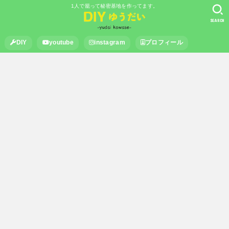
1人で籠って秘密基地を作ってます。
SEARCH
DIY
youtube
instagram
プロフィール