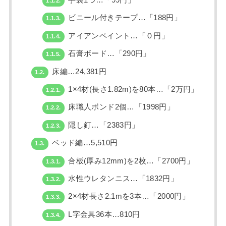
手袋1つ…「99円」
1.1.2.
ビニール付きテープ…「188円」
1.1.3.
アイアンペイント…「０円」
1.1.4.
石膏ボード…「290円」
1.1.5.
床編…24,381円
1.2.
1×4材(長さ1.82m)を80本…「2万円」
1.2.1.
床職人ボンド2個…「1998円」
1.2.2.
隠し釘…「2383円」
1.2.3.
ベッド編…5,510円
1.3.
合板(厚み12mm)を2枚…「2700円」
1.3.1.
水性ウレタンニス…「1832円」
1.3.2.
2×4材長さ2.1mを3本…「2000円」
1.3.3.
L字金具36本…810円
1.3.4.