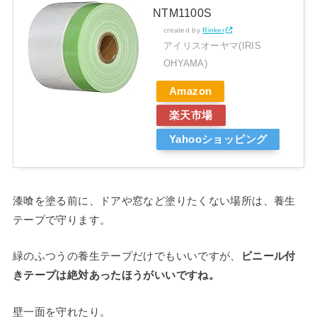
NTM1100S
created by
Rinker
アイリスオーヤマ(IRIS
OHYAMA)
Amazon
楽天市場
Yahooショッピング
漆喰を塗る前に、ドアや窓など塗りたくない場所は、養生
テープで守ります。
緑のふつうの養生テープだけでもいいですが、
ビニール付
きテープは絶対あったほうがいいですね。
壁一面を守れたり。