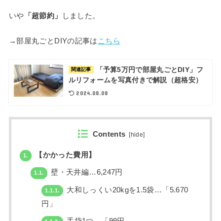
いや
「超節約」
しました。
→部屋丸ごとDIYの記事は
こちら
「予算5万円で部屋丸ごとDIY」フ
関連記事
ルリフォームを写真付きで解説（超格安）
2024.08.08
Contents
[
hide
]
【かかった費用】
1.
壁・天井編…6,247円
1.1.
大和しっくい20kgを1.5袋…「5.670
1.1.1.
円」