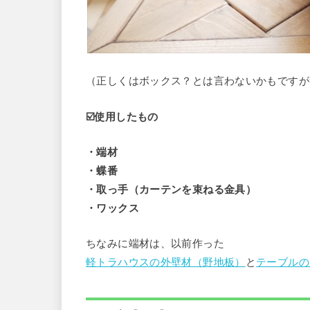
（正しくはボックス？とは言わないかもですが
☑️使用したもの
・端材
・蝶番
・取っ手（カーテンを束ねる金具）
・ワックス
ちなみに端材は、以前作った
軽トラハウスの外壁材（野地板）
と
テーブルの