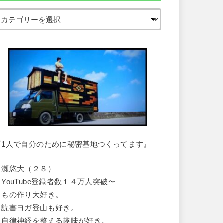
『1人で自分のために秘密基地つくってます』
川瀬悠大（２８）
・YouTube登録者数１４万人突破〜
・もの作り大好き。
・読書ヨガ登山も好き。
・自律神経を整える趣味が好き。