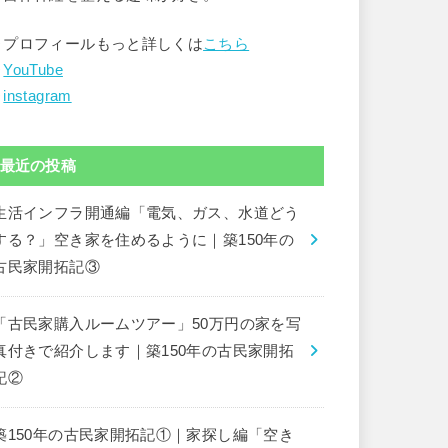
▶︎プロフィールもっと詳しくは
こちら
︎
YouTube
︎
instagram
最近の投稿
生活インフラ開通編「電気、ガス、水道どう
する？」空き家を住めるように｜築150年の
古民家開拓記③
「古民家購入ルームツアー」50万円の家を写
真付きで紹介します｜築150年の古民家開拓
記②
築150年の古民家開拓記①｜家探し編「空き