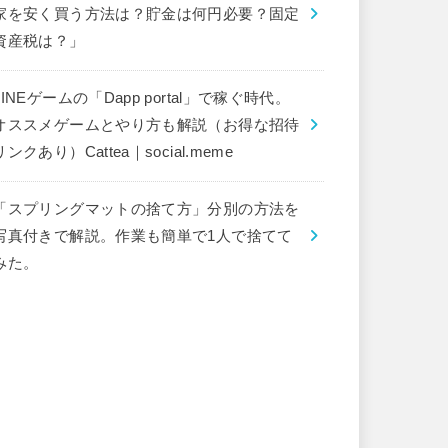
家を安く買う方法は？貯金は何円必要？固定
資産税は？」
LINEゲームの「Dapp portal」で稼ぐ時代。
オススメゲームとやり方も解説（お得な招待
リンクあり）Cattea｜social.meme
「スプリングマットの捨て方」分別の方法を
写真付きで解説。作業も簡単で1人で捨てて
みた。