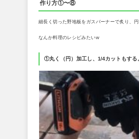
作り方①〜⑧
細長く切った野地板をガスバーナーで炙り、円
なんか料理のレシピみたいw
①丸く（円）加工し、1/4カットもする