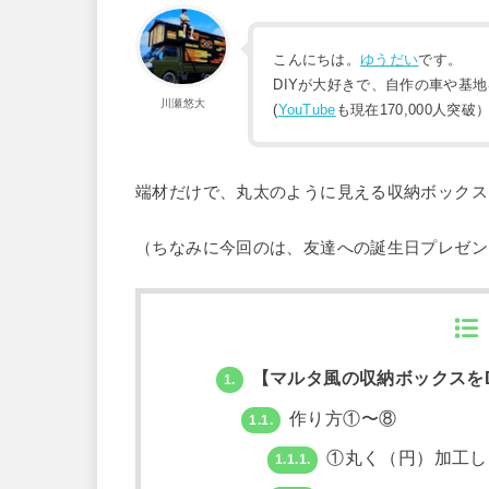
こんにちは。
ゆうだい
です。
DIYが大好きで、自作の車や基
川瀬悠大
(
YouTube
も現在170,000人突破
端材だけで、丸太のように見える収納ボックス
（ちなみに今回のは、友達への誕生日プレゼン
【マルタ風の収納ボックスをD
1.
作り方①〜⑧
1.1.
①丸く（円）加工し、
1.1.1.