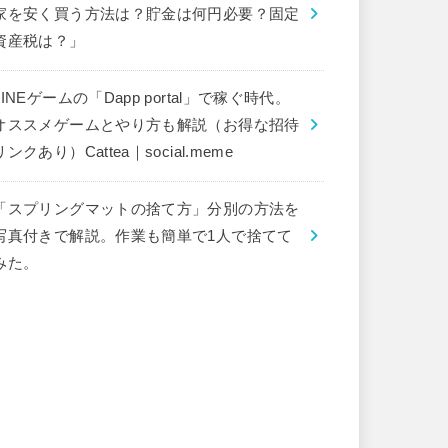
家を安く買う方法は？貯金は何円必要？固定
資産税は？」
LINEゲームの「Dapp portal」で稼ぐ時代。
オススメゲームとやり方も解説（お得な招待
リンクあり）Cattea｜social.meme
「スプリングマットの捨て方」分別の方法を
写真付きで解説。作業も簡単で1人で捨てて
みた。