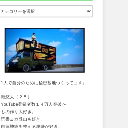
『1人で自分のために秘密基地つくってます』
川瀬悠大（２８）
・YouTube登録者数１４万人突破〜
・もの作り大好き。
・読書ヨガ登山も好き。
・自律神経を整える趣味が好き。