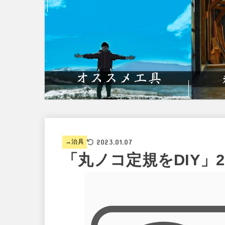
2023.01.07
→治具
「丸ノコ定規をDIY」