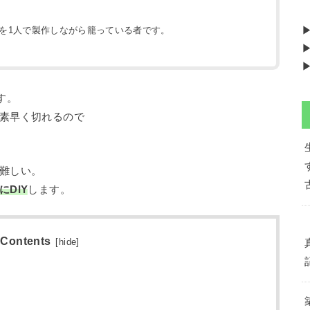
地を1人で製作しながら籠っている者です。
）
▶
▶
す。
素早く切れるので
難しい。
DIY
します。
Contents
[
hide
]