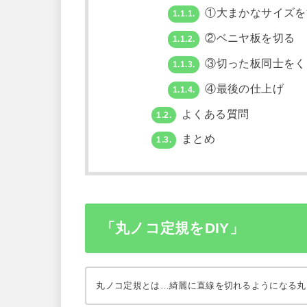
①大まかなサイズを
1.1.1.
②ベニヤ板を切る
1.1.2.
③切った板同士をく
1.1.3.
④最後の仕上げ
1.1.4.
よくある質問
1.2.
まとめ
1.3.
「丸ノコ定規をDIY」
丸ノコ定規とは…綺麗に直線を切れるようになる丸