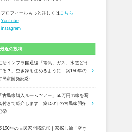
▶︎プロフィールもっと詳しくは
こちら
︎
YouTube
︎
instagram
最近の投稿
生活インフラ開通編「電気、ガス、水道どう
する？」空き家を住めるように｜築150年の
古民家開拓記③
「古民家購入ルームツアー」50万円の家を写
真付きで紹介します｜築150年の古民家開拓
記②
築150年の古民家開拓記①｜家探し編「空き