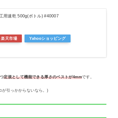
用速乾 500g(ボトル) #40007
楽天市場
Yahooショッピング
つ
定規として機能できる厚さのベストが4mm
です。
ノコが引っかからないなら。)