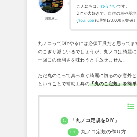
こんにちは。
ゆうだい
です。
DIYが大好きで、自作の車や基
川瀬悠大
(
YouTube
も現在170,000人突破
丸ノコってDIYやるには必須工具だと思ってま
のこぎり派もいるでしょうが、丸ノコは綺麗に
一回この便利さを味わうと手放せません。
ただ丸のこって真っ直ぐ綺麗に切るのが意外と
ということで補助工具の
「丸のこ定規」を簡単に
「丸ノコ定規をDIY」
1.
丸ノコ定規の作り方
1.1.