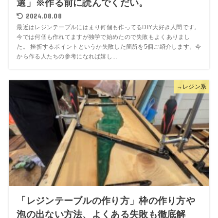
選」※作る前に読んでくだい。
2024.08.08
最近はレジンテーブルにはまり何個も作ってるDIY大好き人間です。
今では何個も作れてますが独学で始めたので失敗もよくありまし
た。 挫折するポイントというか失敗した箇所を5個ご紹介します。今
から作る人たちの参考になれば嬉し...
→レジン系
「レジンテーブルの作り方」枠の作り方や
泡の出ない方法、よくある失敗も徹底解