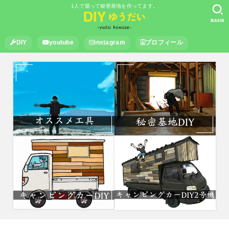
1人で籠って秘密基地を作ってます。
SEARCH
DIY
youtube
instagram
プロフィール