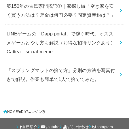
築150年の古民家開拓記①｜家探し編「空き家を安
く買う方法は？貯金は何円必要？固定資産税は？」
LINEゲームの「Dapp portal」で稼ぐ時代。オスス
メゲームとやり方も解説（お得な招待リンクあり）
Cattea｜social.meme
「スプリングマットの捨て方」分別の方法を写真付
きで解説。作業も簡単で1人で捨ててみた。
HOME
■DIY
→レジン系
自己紹介
youtube
お問い合わせ
instagram