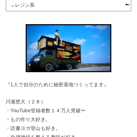
『1人で自分のために秘密基地つくってます』
川瀬悠大（２８）
・YouTube登録者数１４万人突破〜
・もの作り大好き。
・読書ヨガ登山も好き。
・自律神経を整える趣味が好き。