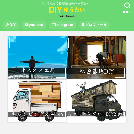
1人で籠って秘密基地を作ってます。
SEARCH
DIY
youtube
instagram
プロフィール