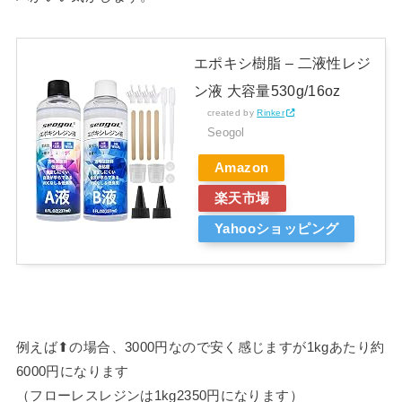
エポキシ樹脂 – 二液性レジ
ン液 大容量530g/16oz
created by
Rinker
Seogol
Amazon
楽天市場
Yahooショッピング
例えば⬆︎の場合、3000円なので安く感じますが1kgあたり約
6000円になります
（フローレスレジンは1kg2350円になります）