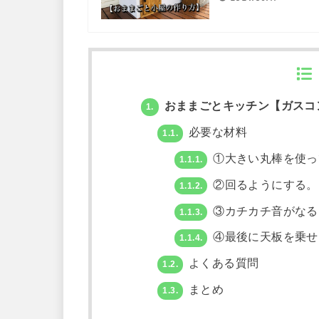
おままごとキッチン【ガスコ
1.
必要な材料
1.1.
①大きい丸棒を使っ
1.1.1.
②回るようにする。
1.1.2.
③カチカチ音がなる
1.1.3.
④最後に天板を乗せ
1.1.4.
よくある質問
1.2.
まとめ
1.3.