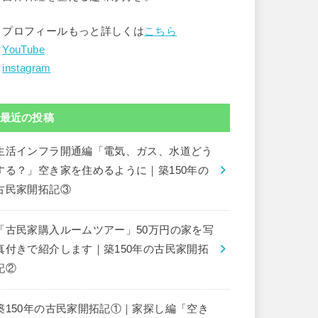
▶︎プロフィールもっと詳しくは
こちら
︎
YouTube
︎
instagram
最近の投稿
生活インフラ開通編「電気、ガス、水道どう
する？」空き家を住めるように｜築150年の
古民家開拓記③
「古民家購入ルームツアー」50万円の家を写
真付きで紹介します｜築150年の古民家開拓
記②
築150年の古民家開拓記①｜家探し編「空き