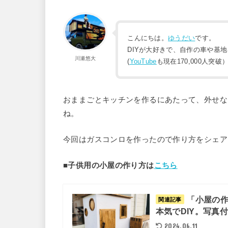
こんにちは。
ゆうだい
です。
DIYが大好きで、自作の車や基
川瀬悠大
(
YouTube
も現在170,000人突破
おままごとキッチンを作るにあたって、外せな
ね。
今回はガスコンロを作ったので作り方をシェア
■子供用の小屋の作り方は
こちら
「小屋の
関連記事
本気でDIY。写真
2024.06.11