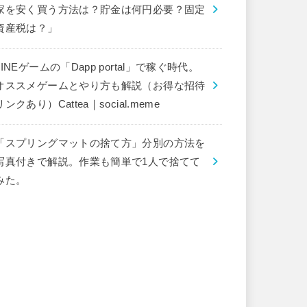
家を安く買う方法は？貯金は何円必要？固定
資産税は？」
LINEゲームの「Dapp portal」で稼ぐ時代。
オススメゲームとやり方も解説（お得な招待
リンクあり）Cattea｜social.meme
「スプリングマットの捨て方」分別の方法を
写真付きで解説。作業も簡単で1人で捨てて
みた。