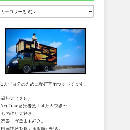
『1人で自分のために秘密基地つくってます』
川瀬悠大（２８）
・YouTube登録者数１４万人突破〜
・もの作り大好き。
・読書ヨガ登山も好き。
・自律神経を整える趣味が好き。