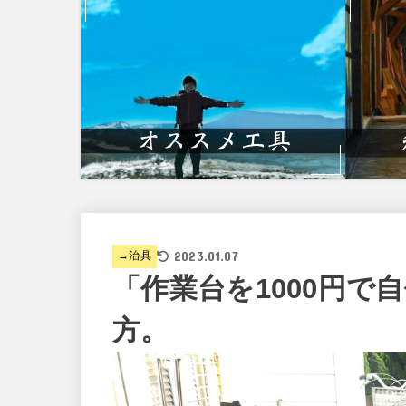
2023.01.07
→治具
「作業台を1000円で
方。