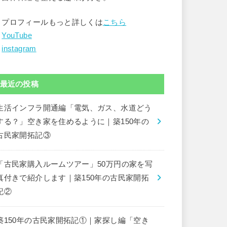
▶︎プロフィールもっと詳しくは
こちら
︎
YouTube
︎
instagram
最近の投稿
生活インフラ開通編「電気、ガス、水道どう
する？」空き家を住めるように｜築150年の
古民家開拓記③
「古民家購入ルームツアー」50万円の家を写
真付きで紹介します｜築150年の古民家開拓
記②
築150年の古民家開拓記①｜家探し編「空き