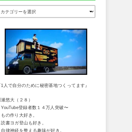
『1人で自分のために秘密基地つくってます』
川瀬悠大（２８）
・YouTube登録者数１４万人突破〜
・もの作り大好き。
・読書ヨガ登山も好き。
・自律神経を整える趣味が好き。