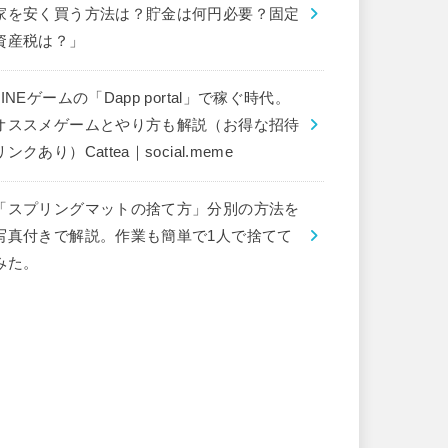
家を安く買う方法は？貯金は何円必要？固定
資産税は？」
LINEゲームの「Dapp portal」で稼ぐ時代。
オススメゲームとやり方も解説（お得な招待
リンクあり）Cattea｜social.meme
「スプリングマットの捨て方」分別の方法を
写真付きで解説。作業も簡単で1人で捨てて
みた。