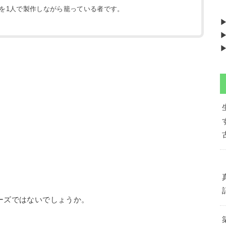
地を1人で製作しながら籠っている者です。
）
▶
▶
ーズではないでしょうか。