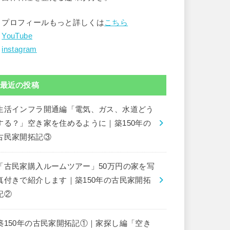
▶︎プロフィールもっと詳しくは
こちら
︎
YouTube
︎
instagram
最近の投稿
生活インフラ開通編「電気、ガス、水道どう
する？」空き家を住めるように｜築150年の
古民家開拓記③
「古民家購入ルームツアー」50万円の家を写
真付きで紹介します｜築150年の古民家開拓
記②
築150年の古民家開拓記①｜家探し編「空き