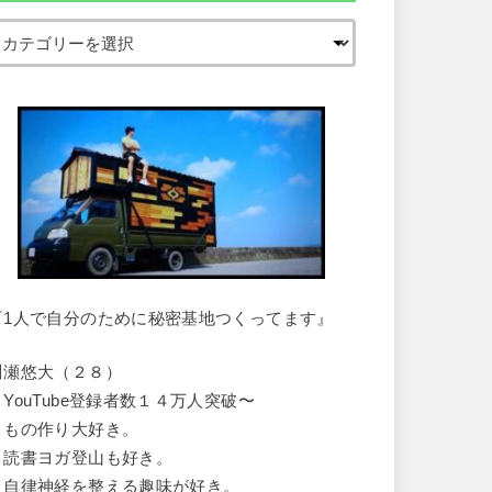
『1人で自分のために秘密基地つくってます』
川瀬悠大（２８）
・YouTube登録者数１４万人突破〜
・もの作り大好き。
・読書ヨガ登山も好き。
・自律神経を整える趣味が好き。