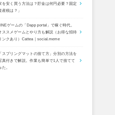
家を安く買う方法は？貯金は何円必要？固定
資産税は？」
LINEゲームの「Dapp portal」で稼ぐ時代。
オススメゲームとやり方も解説（お得な招待
リンクあり）Cattea｜social.meme
「スプリングマットの捨て方」分別の方法を
写真付きで解説。作業も簡単で1人で捨てて
みた。