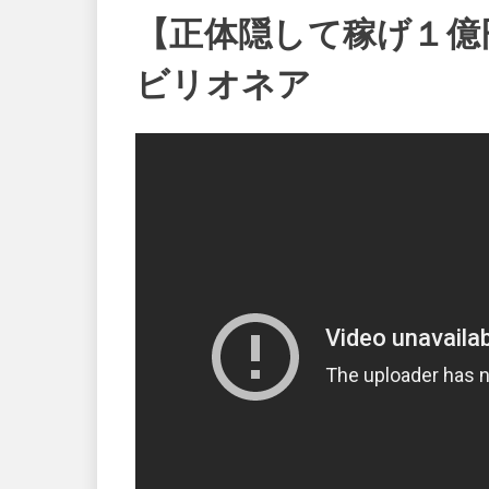
【正体隠して稼げ１億
ビリオネア