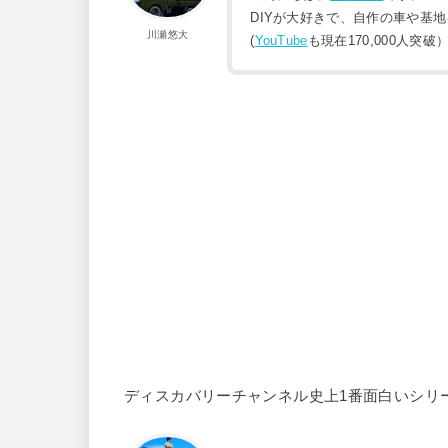
DIYが大好きで、自作の車や基
川瀬悠大
(
YouTube
も現在170,000人突破
ディスカバリーチャンネル史上1番面白いシリ