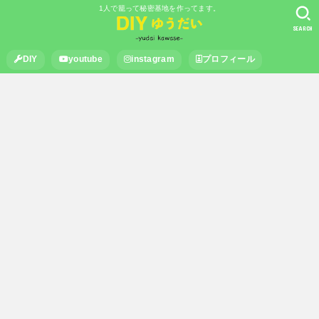
1人で籠って秘密基地を作ってます。
SEARCH
DIY
youtube
instagram
プロフィール