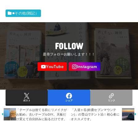
■その他(雑記）
FOLLOW
ポスト
シェア
リンク
「テーブルは捨てる前にリメイクが
「入道ヶ岳(鈴鹿セブンマウンテ
お勧め」古いテーブルDIY。天板だ
ン)」の雪山でテント泊！初心者に
け変えて自分好みに貼るだけです。
オススメです。