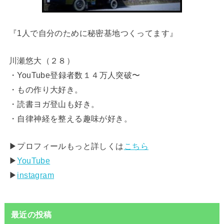
『1人で自分のために秘密基地つくってます』
川瀬悠大（２８）
・YouTube登録者数１４万人突破〜
・もの作り大好き。
・読書ヨガ登山も好き。
・自律神経を整える趣味が好き。
▶︎プロフィールもっと詳しくは
こちら
▶︎
YouTube
▶︎
instagram
最近の投稿