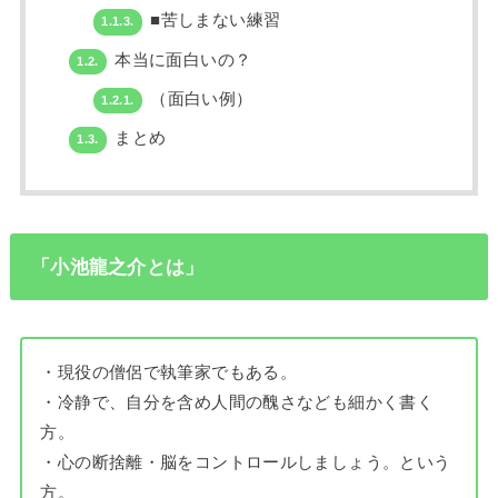
■苦しまない練習
1.1.3.
本当に面白いの？
1.2.
（面白い例）
1.2.1.
まとめ
1.3.
「小池龍之介とは」
・現役の僧侶で執筆家でもある。
・冷静で、自分を含め人間の醜さなども細かく書く
方。
・心の断捨離・脳をコントロールしましょう。という
方。