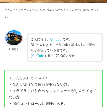
このサイトはアフィリエイト広告（Amazonアソシエイト含む）掲載していま
す。
こんにちは。
ゆうだい
です。
DIYが大好きで、自作の車や基地を1人で製作し
川瀬悠大
ながら籠っている者です。
(
YouTube
も現在170,000人突破）
＜こんな人にオススメ＞
・なんか疲れてて疲れが取れない方。
・イライラしたり自分をコントロールがなんかできて
ない方。
・脳のコントロールに興味がある。