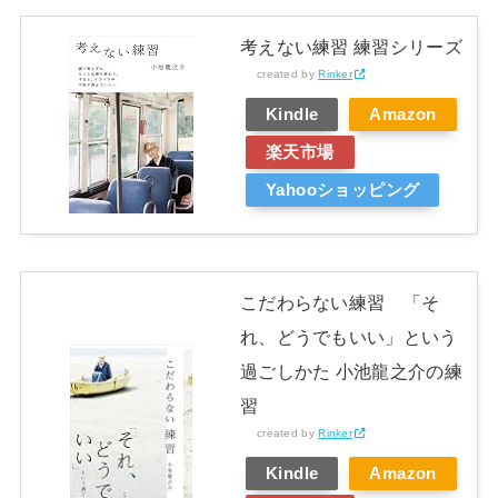
考えない練習 練習シリーズ
created by
Rinker
Kindle
Amazon
楽天市場
Yahooショッピング
こだわらない練習 「そ
れ、どうでもいい」という
過ごしかた 小池龍之介の練
習
created by
Rinker
Kindle
Amazon