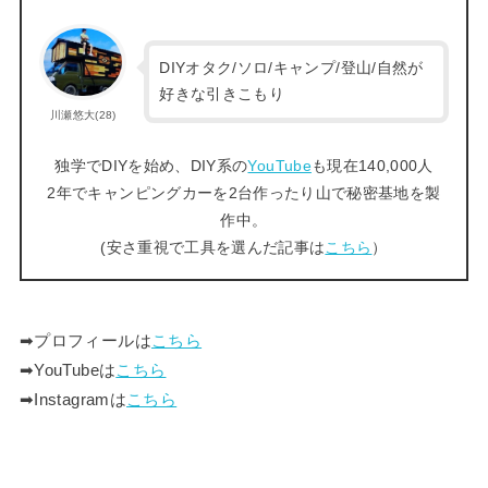
DIYオタク/ソロ/キャンプ/登山/自然が
好きな引きこもり
川瀬悠大(28)
独学でDIYを始め、DIY系の
YouTube
も現在140,000人
2年でキャンピングカーを2台作ったり山で秘密基地を製
作中。
(安さ重視で工具を選んだ記事は
こちら
）
➡︎プロフィールは
こちら
➡︎YouTubeは
こちら
➡︎Instagramは
こちら