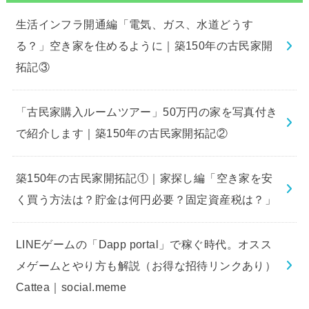
生活インフラ開通編「電気、ガス、水道どうす
る？」空き家を住めるように｜築150年の古民家開
拓記③
「古民家購入ルームツアー」50万円の家を写真付き
で紹介します｜築150年の古民家開拓記②
築150年の古民家開拓記①｜家探し編「空き家を安
く買う方法は？貯金は何円必要？固定資産税は？」
LINEゲームの「Dapp portal」で稼ぐ時代。オスス
メゲームとやり方も解説（お得な招待リンクあり）
Cattea｜social.meme