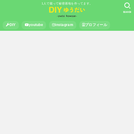
1人で籠って秘密基地を作ってます。
SEARCH
DIY
youtube
instagram
プロフィール