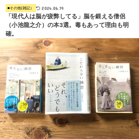
2024.06.19
■その他(雑記）
「現代人は脳が疲弊してる」脳を鍛える僧侶
（小池龍之介）の本3選。毒もあって理由も明
確。