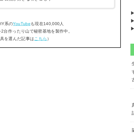
▶
IY系の
YouTube
も現在140,000人
▶
を2台作ったり山で秘密基地を製作中。
工具を選んだ記事は
こちら
）