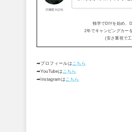
川瀬悠大(28)
独学でDIYを始め、D
2年でキャンピングカー
(安さ重視で
➡︎プロフィールは
こちら
➡︎YouTubeは
こちら
➡︎Instagramは
こちら