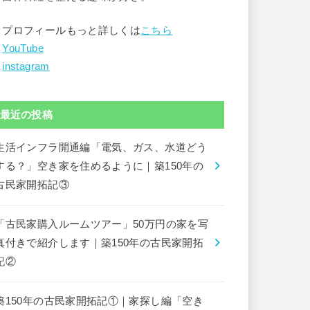
▶︎プロフィールもっと詳しくは
こちら
︎
YouTube
︎
instagram
最近の投稿
生活インフラ開通編「電気、ガス、水道どう
する？」空き家を住めるように｜築150年の
古民家開拓記③
「古民家購入ルームツアー」50万円の家を写
真付きで紹介します｜築150年の古民家開拓
記②
築150年の古民家開拓記①｜家探し編「空き