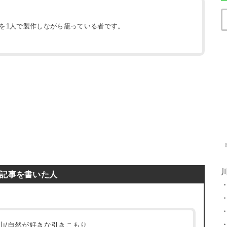
地を1人で製作しながら籠っている者です。
）
記事を書いた人
/登山/自然が好きな引きこもり