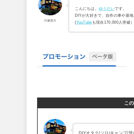
こんにちは。
ゆうだい
です。
DIYが大好きで、自作の車や基
川瀬悠大
(
YouTube
も現在170,000人突破
この
DIYオタク/ソロ/キャンプ