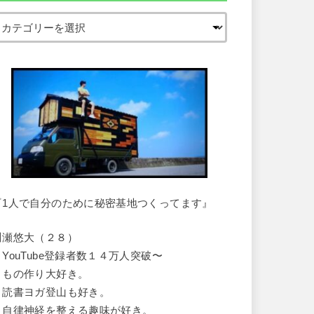
『1人で自分のために秘密基地つくってます』
川瀬悠大（２８）
・YouTube登録者数１４万人突破〜
・もの作り大好き。
・読書ヨガ登山も好き。
・自律神経を整える趣味が好き。