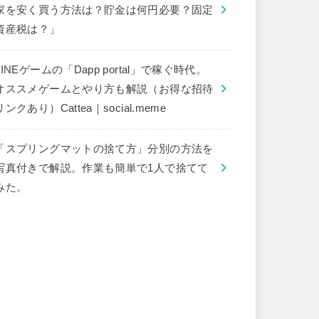
家を安く買う方法は？貯金は何円必要？固定
資産税は？」
LINEゲームの「Dapp portal」で稼ぐ時代。
オススメゲームとやり方も解説（お得な招待
リンクあり）Cattea｜social.meme
「スプリングマットの捨て方」分別の方法を
写真付きで解説。作業も簡単で1人で捨てて
みた。