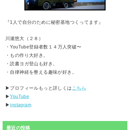
『1人で自分のために秘密基地つくってます』
川瀬悠大（２８）
・YouTube登録者数１４万人突破〜
・もの作り大好き。
・読書ヨガ登山も好き。
・自律神経を整える趣味が好き。
▶︎プロフィールもっと詳しくは
こちら
▶︎
YouTube
▶︎
instagram
最近の投稿