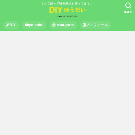
1人で籠って秘密基地を作ってます。
SEARCH
DIY
youtube
instagram
プロフィール