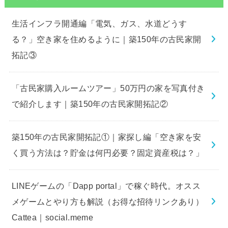
生活インフラ開通編「電気、ガス、水道どうす
る？」空き家を住めるように｜築150年の古民家開
拓記③
「古民家購入ルームツアー」50万円の家を写真付き
で紹介します｜築150年の古民家開拓記②
築150年の古民家開拓記①｜家探し編「空き家を安
く買う方法は？貯金は何円必要？固定資産税は？」
LINEゲームの「Dapp portal」で稼ぐ時代。オスス
メゲームとやり方も解説（お得な招待リンクあり）
Cattea｜social.meme