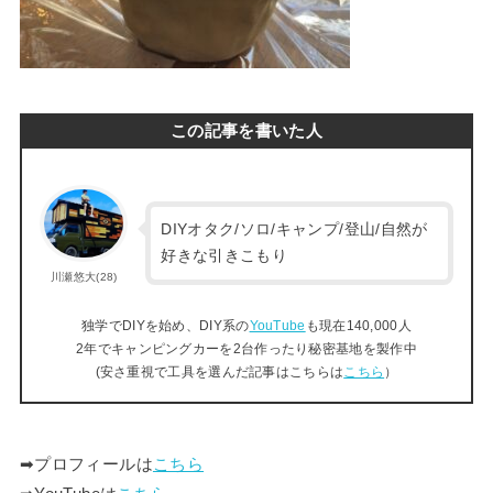
この記事を書いた人
DIYオタク/ソロ/キャンプ/登山/自然が
好きな引きこもり
川瀬悠大(28)
独学でDIYを始め、DIY系の
YouTube
も現在140,000人
2年でキャンピングカーを2台作ったり秘密基地を製作中
(安さ重視で工具を選んだ記事はこちらは
こちら
）
➡︎プロフィールは
こちら