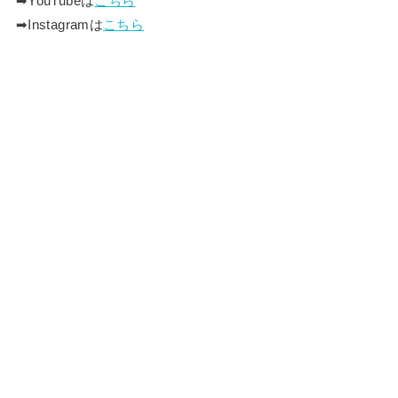
➡︎YouTubeは
こちら
➡︎Instagramは
こちら