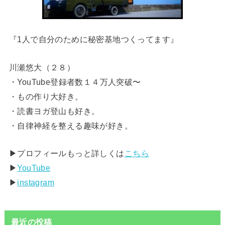
『1人で自分のために秘密基地つくってます』
川瀬悠大（２８）
・YouTube登録者数１４万人突破〜
・もの作り大好き。
・読書ヨガ登山も好き。
・自律神経を整える趣味が好き。
▶︎プロフィールもっと詳しくは
こちら
▶︎
YouTube
▶︎
instagram
最近の投稿