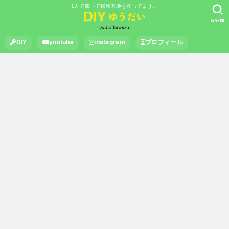
1人で籠って秘密基地を作ってます。
SEARCH
DIY
youtube
instagram
プロフィール