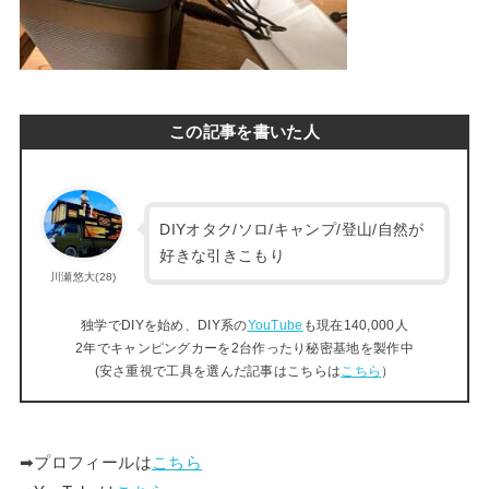
この記事を書いた人
DIYオタク/ソロ/キャンプ/登山/自然が
好きな引きこもり
川瀬悠大(28)
独学でDIYを始め、DIY系の
YouTube
も現在140,000人
2年でキャンピングカーを2台作ったり秘密基地を製作中
(安さ重視で工具を選んだ記事はこちらは
こちら
）
➡︎プロフィールは
こちら