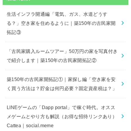
生活インフラ開通編「電気、ガス、水道どうす
る？」空き家を住めるように｜築150年の古民家開
拓記③
「古民家購入ルームツアー」50万円の家を写真付き
で紹介します｜築150年の古民家開拓記②
築150年の古民家開拓記①｜家探し編「空き家を安
く買う方法は？貯金は何円必要？固定資産税は？」
LINEゲームの「Dapp portal」で稼ぐ時代。オスス
メゲームとやり方も解説（お得な招待リンクあり）
Cattea｜social.meme