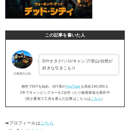
この記事を書いた人
DIYオタク/ソロ/キャンプ/登山/自然が
好きな引きこもり
川瀬悠大(28)
独学でDIYを始め、DIY系の
YouTube
も現在140,000人
2年でキャンピングカーを2台作ったり秘密基地を製作中
(安さ重視で工具を選んだ記事はこちらは
こちら
）
➡︎プロフィールは
こちら