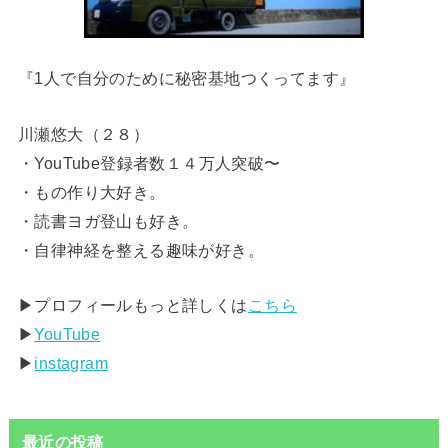
『1人で自分のために秘密基地つくってます』
川瀬悠大（２８）
・YouTube登録者数１４万人突破〜
・もの作り大好き。
・読書ヨガ登山も好き。
・自律神経を整える趣味が好き。
▶︎プロフィールもっと詳しくは
こちら
▶︎
YouTube
▶︎
instagram
最近の投稿