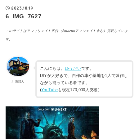
2023.10.19
6_IMG_7627
このサイトはアフィリエイト広告（Amazonアソシエイト含む）掲載していま
す。
こんにちは。
ゆうだい
です。
DIYが大好きで、自作の車や基地を1人で製作し
川瀬悠大
ながら籠っている者です。
(
YouTube
も現在170,000人突破）