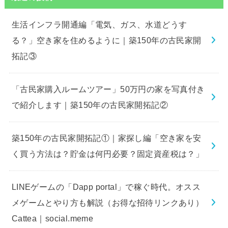
生活インフラ開通編「電気、ガス、水道どうす
る？」空き家を住めるように｜築150年の古民家開
拓記③
「古民家購入ルームツアー」50万円の家を写真付き
で紹介します｜築150年の古民家開拓記②
築150年の古民家開拓記①｜家探し編「空き家を安
く買う方法は？貯金は何円必要？固定資産税は？」
LINEゲームの「Dapp portal」で稼ぐ時代。オスス
メゲームとやり方も解説（お得な招待リンクあり）
Cattea｜social.meme