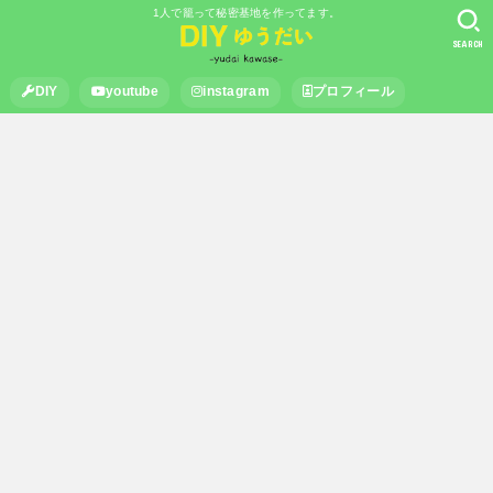
1人で籠って秘密基地を作ってます。
SEARCH
DIY
youtube
instagram
プロフィール