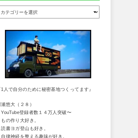
『1人で自分のために秘密基地つくってます』
川瀬悠大（２８）
・YouTube登録者数１４万人突破〜
・もの作り大好き。
・読書ヨガ登山も好き。
・自律神経を整える趣味が好き。