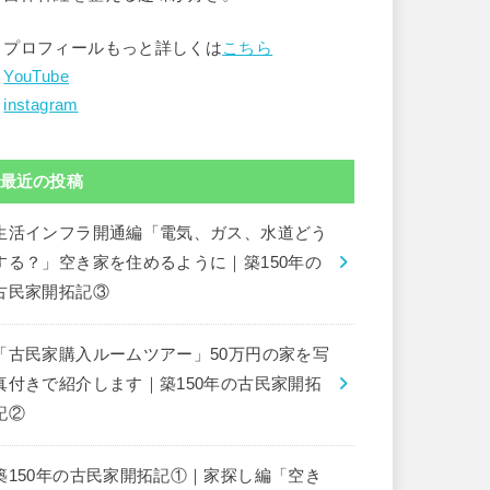
▶︎プロフィールもっと詳しくは
こちら
︎
YouTube
︎
instagram
最近の投稿
生活インフラ開通編「電気、ガス、水道どう
する？」空き家を住めるように｜築150年の
古民家開拓記③
「古民家購入ルームツアー」50万円の家を写
真付きで紹介します｜築150年の古民家開拓
記②
築150年の古民家開拓記①｜家探し編「空き