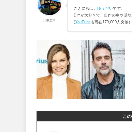
こんにちは。
ゆうだい
です。
DIYが大好きで、自作の車や基
川瀬悠大
(
YouTube
も現在170,000人突破
この