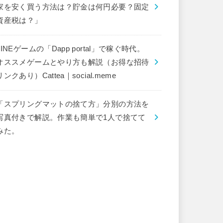
家を安く買う方法は？貯金は何円必要？固定
資産税は？」
LINEゲームの「Dapp portal」で稼ぐ時代。
オススメゲームとやり方も解説（お得な招待
リンクあり）Cattea｜social.meme
「スプリングマットの捨て方」分別の方法を
写真付きで解説。作業も簡単で1人で捨てて
みた。