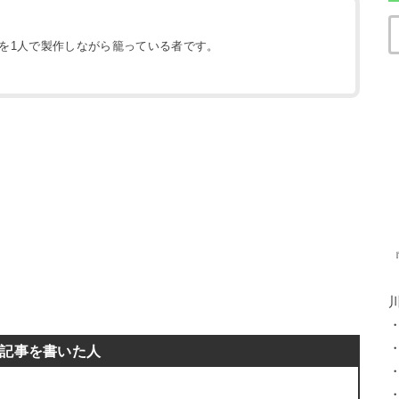
地を1人で製作しながら籠っている者です。
）
記事を書いた人