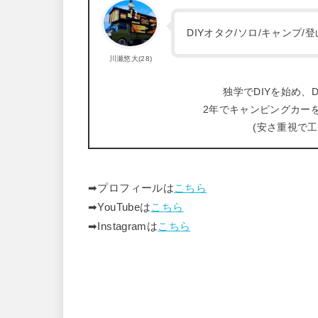
DIYオタク/ソロ/キャンプ
川瀬悠大(28)
独学でDIYを始め、D
2年でキャンピングカー
(安さ重視で
➡︎プロフィールは
こちら
➡︎YouTubeは
こちら
➡︎Instagramは
こちら