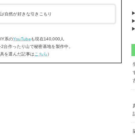
/登山/自然が好きな引きこもり
▶
▶
IY系の
YouTube
も現在140,000人
を2台作ったり山で秘密基地を製作中。
工具を選んだ記事は
こちら
）