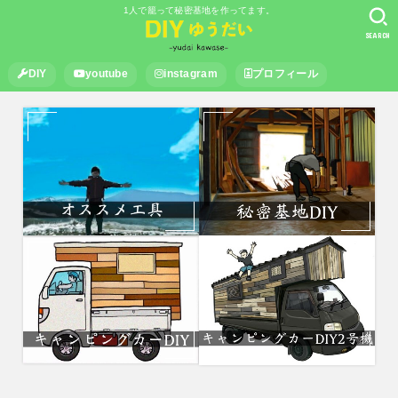
1人で籠って秘密基地を作ってます。
SEARCH
DIY
youtube
instagram
プロフィール