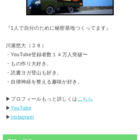
『1人で自分のために秘密基地つくってます』
川瀬悠大（２８）
・YouTube登録者数１４万人突破〜
・もの作り大好き。
・読書ヨガ登山も好き。
・自律神経を整える趣味が好き。
▶︎プロフィールもっと詳しくは
こちら
▶︎
YouTube
▶︎
instagram