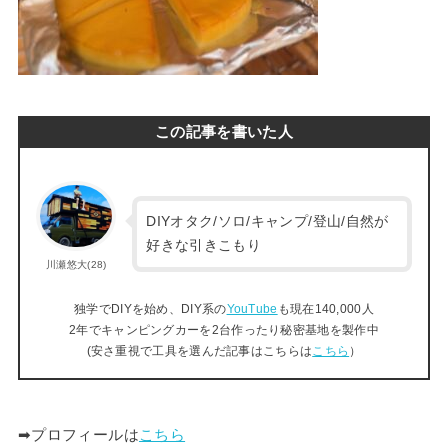
この記事を書いた人
DIYオタク/ソロ/キャンプ/登山/自然が
好きな引きこもり
川瀬悠大(28)
独学でDIYを始め、DIY系の
YouTube
も現在140,000人
2年でキャンピングカーを2台作ったり秘密基地を製作中
(安さ重視で工具を選んだ記事はこちらは
こちら
）
➡︎プロフィールは
こちら