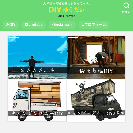
1人で籠って秘密基地を作ってます。
SEARCH
DIY
youtube
instagram
プロフィール