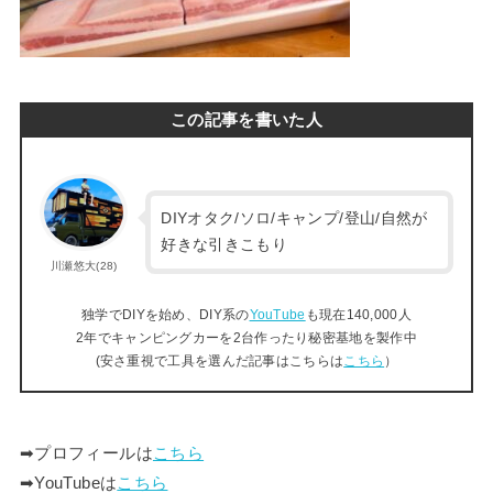
この記事を書いた人
DIYオタク/ソロ/キャンプ/登山/自然が
好きな引きこもり
川瀬悠大(28)
独学でDIYを始め、DIY系の
YouTube
も現在140,000人
2年でキャンピングカーを2台作ったり秘密基地を製作中
(安さ重視で工具を選んだ記事はこちらは
こちら
）
➡︎プロフィールは
こちら
➡︎YouTubeは
こちら