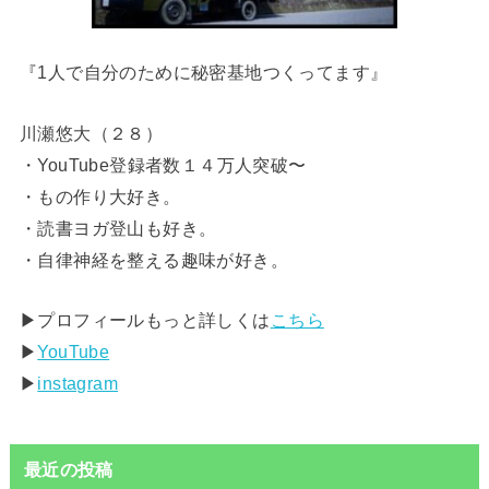
『1人で自分のために秘密基地つくってます』
川瀬悠大（２８）
・YouTube登録者数１４万人突破〜
・もの作り大好き。
・読書ヨガ登山も好き。
・自律神経を整える趣味が好き。
▶︎プロフィールもっと詳しくは
こちら
▶︎
YouTube
▶︎
instagram
最近の投稿