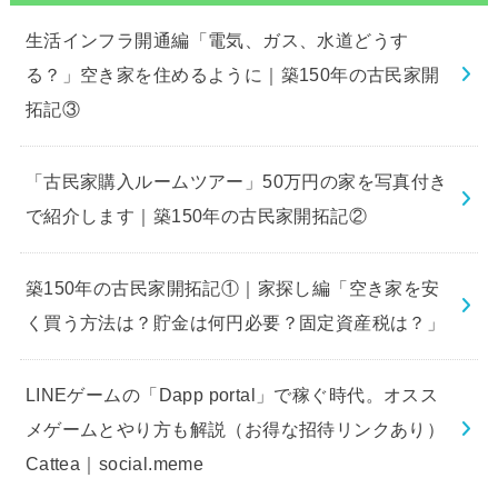
生活インフラ開通編「電気、ガス、水道どうす
る？」空き家を住めるように｜築150年の古民家開
拓記③
「古民家購入ルームツアー」50万円の家を写真付き
で紹介します｜築150年の古民家開拓記②
築150年の古民家開拓記①｜家探し編「空き家を安
く買う方法は？貯金は何円必要？固定資産税は？」
LINEゲームの「Dapp portal」で稼ぐ時代。オスス
メゲームとやり方も解説（お得な招待リンクあり）
Cattea｜social.meme