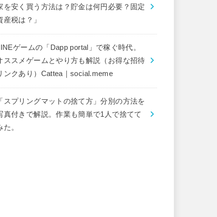
家を安く買う方法は？貯金は何円必要？固定
資産税は？」
LINEゲームの「Dapp portal」で稼ぐ時代。
オススメゲームとやり方も解説（お得な招待
リンクあり）Cattea｜social.meme
「スプリングマットの捨て方」分別の方法を
写真付きで解説。作業も簡単で1人で捨てて
みた。