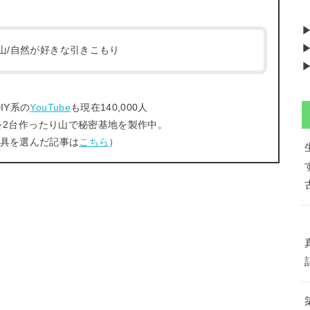
▶
/登山/自然が好きな引きこもり
▶
IY系の
YouTube
も現在140,000人
を2台作ったり山で秘密基地を製作中。
工具を選んだ記事は
こちら
）