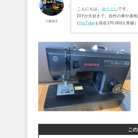
こんにちは。
ゆうだい
です。
DIYが大好きで、自作の車や基
川瀬悠大
(
YouTube
も現在170,000人突破
この