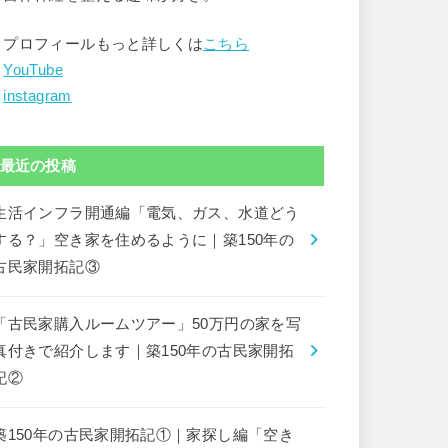
▶︎プロフィールもっと詳しくは
こちら
︎
YouTube
︎
instagram
最近の投稿
生活インフラ開通編「電気、ガス、水道どう
する？」空き家を住めるように｜築150年の
古民家開拓記③
「古民家購入ルームツアー」50万円の家を写
真付きで紹介します｜築150年の古民家開拓
記②
築150年の古民家開拓記①｜家探し編「空き