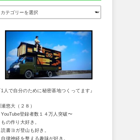
『1人で自分のために秘密基地つくってます』
川瀬悠大（２８）
・YouTube登録者数１４万人突破〜
・もの作り大好き。
・読書ヨガ登山も好き。
・自律神経を整える趣味が好き。