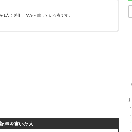
地を1人で製作しながら籠っている者です。
）
記事を書いた人