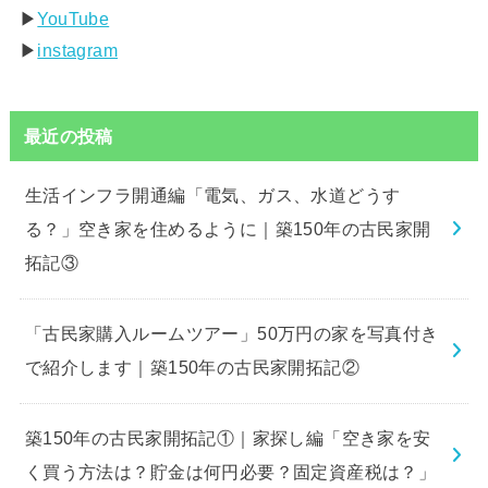
▶︎
YouTube
▶︎
instagram
最近の投稿
生活インフラ開通編「電気、ガス、水道どうす
る？」空き家を住めるように｜築150年の古民家開
拓記③
「古民家購入ルームツアー」50万円の家を写真付き
で紹介します｜築150年の古民家開拓記②
築150年の古民家開拓記①｜家探し編「空き家を安
く買う方法は？貯金は何円必要？固定資産税は？」