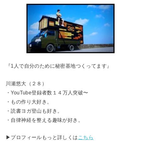
『1人で自分のために秘密基地つくってます』
川瀬悠大（２８）
・YouTube登録者数１４万人突破〜
・もの作り大好き。
・読書ヨガ登山も好き。
・自律神経を整える趣味が好き。
▶︎プロフィールもっと詳しくは
こちら