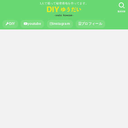
1人で籠って秘密基地を作ってます。
SEARCH
DIY
youtube
instagram
プロフィール