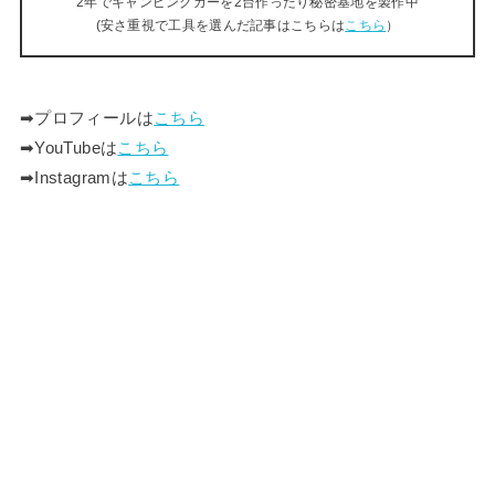
2年でキャンピングカーを2台作ったり秘密基地を製作中
(安さ重視で工具を選んだ記事はこちらは
こちら
）
➡︎プロフィールは
こちら
➡︎YouTubeは
こちら
➡︎Instagramは
こちら