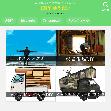
1人で籠って秘密基地を作ってます。
SEARCH
DIY
youtube
instagram
プロフィール