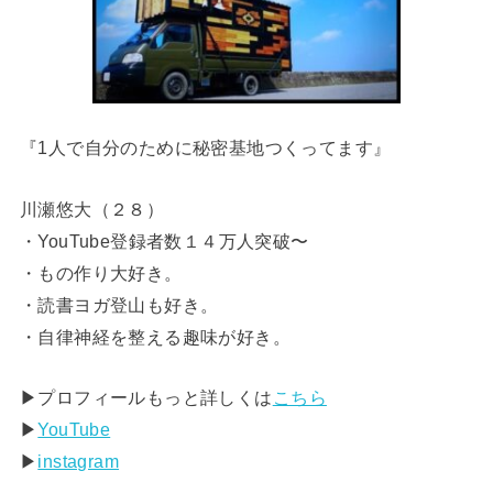
『1人で自分のために秘密基地つくってます』
川瀬悠大（２８）
・YouTube登録者数１４万人突破〜
・もの作り大好き。
・読書ヨガ登山も好き。
・自律神経を整える趣味が好き。
▶︎プロフィールもっと詳しくは
こちら
▶︎
YouTube
▶︎
instagram