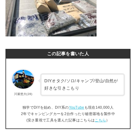
この記事を書いた人
DIYオタク/ソロ/キャンプ/登山/自然が
好きな引きこもり
川瀬悠大(28)
独学でDIYを始め、DIY系の
YouTube
も現在140,000人
2年でキャンピングカーを2台作ったり秘密基地を製作中
(安さ重視で工具を選んだ記事はこちらは
こちら
）