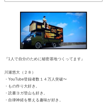
『1人で自分のために秘密基地つくってます』
川瀬悠大（２８）
・YouTube登録者数１４万人突破〜
・もの作り大好き。
・読書ヨガ登山も好き。
・自律神経を整える趣味が好き。