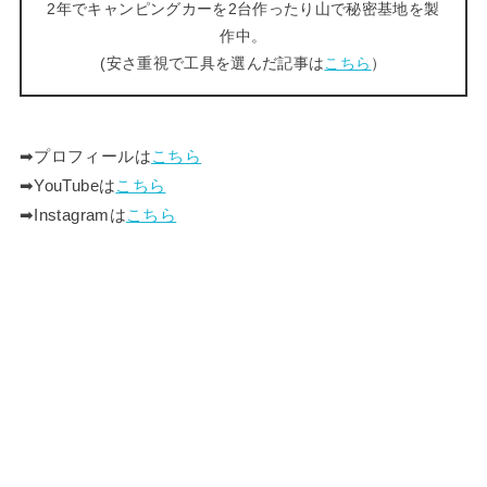
2年でキャンピングカーを2台作ったり山で秘密基地を製
作中。
(安さ重視で工具を選んだ記事は
こちら
）
➡︎プロフィールは
こちら
➡︎YouTubeは
こちら
➡︎Instagramは
こちら