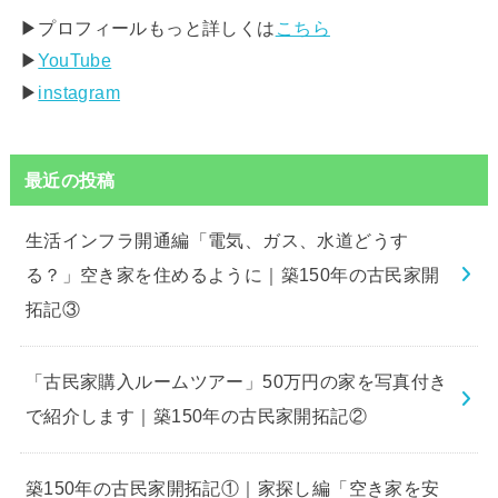
▶︎プロフィールもっと詳しくは
こちら
▶︎
YouTube
▶︎
instagram
最近の投稿
生活インフラ開通編「電気、ガス、水道どうす
る？」空き家を住めるように｜築150年の古民家開
拓記③
「古民家購入ルームツアー」50万円の家を写真付き
で紹介します｜築150年の古民家開拓記②
築150年の古民家開拓記①｜家探し編「空き家を安