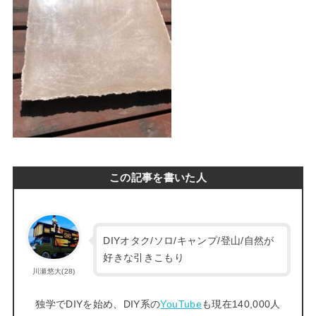
この記事を書いた人
DIYオタク/ソロ/キャンプ/登山/自然が
好きな引きこもり
川瀬悠大(28)
独学でDIYを始め、DIY系の
YouTube
も現在140,000人