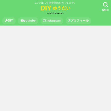
1人で籠って秘密基地を作ってます。
SEARCH
DIY
youtube
instagram
プロフィール