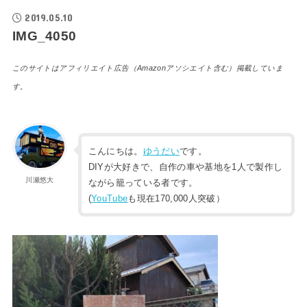
2019.05.10
IMG_4050
このサイトはアフィリエイト広告（Amazonアソシエイト含む）掲載していま
す。
こんにちは。
ゆうだい
です。
DIYが大好きで、自作の車や基地を1人で製作し
川瀬悠大
ながら籠っている者です。
(
YouTube
も現在170,000人突破）