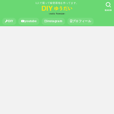
1人で籠って秘密基地を作ってます。
SEARCH
DIY
youtube
instagram
プロフィール