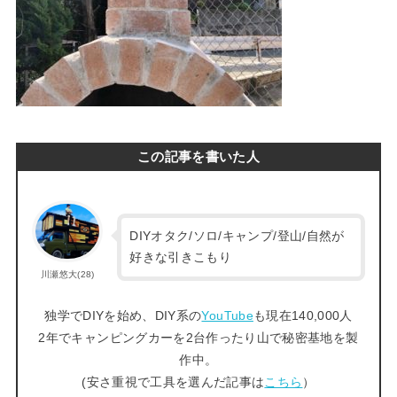
この記事を書いた人
DIYオタク/ソロ/キャンプ/登山/自然が
好きな引きこもり
川瀬悠大(28)
独学でDIYを始め、DIY系の
YouTube
も現在140,000人
2年でキャンピングカーを2台作ったり山で秘密基地を製
作中。
(安さ重視で工具を選んだ記事は
こちら
）