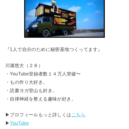
『1人で自分のために秘密基地つくってます』
川瀬悠大（２８）
・YouTube登録者数１４万人突破〜
・もの作り大好き。
・読書ヨガ登山も好き。
・自律神経を整える趣味が好き。
▶︎プロフィールもっと詳しくは
こちら
▶︎
YouTube