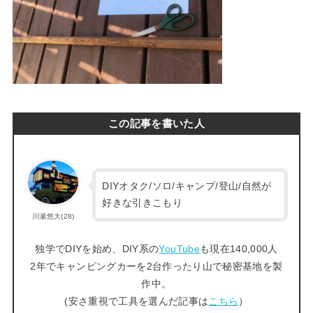
この記事を書いた人
DIYオタク/ソロ/キャンプ/登山/自然が
好きな引きこもり
川瀬悠大(28)
独学でDIYを始め、DIY系の
YouTube
も現在140,000人
2年でキャンピングカーを2台作ったり山で秘密基地を製
作中。
(安さ重視で工具を選んだ記事は
こちら
）