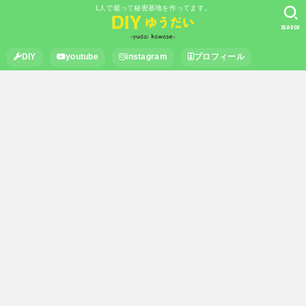
1人で籠って秘密基地を作ってます。
SEARCH
DIY
youtube
instagram
プロフィール