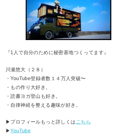
『1人で自分のために秘密基地つくってます』
川瀬悠大（２８）
・YouTube登録者数１４万人突破〜
・もの作り大好き。
・読書ヨガ登山も好き。
・自律神経を整える趣味が好き。
▶︎プロフィールもっと詳しくは
こちら
▶︎
YouTube