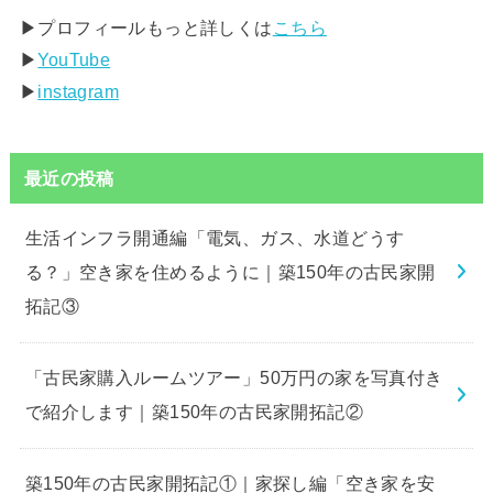
▶︎プロフィールもっと詳しくは
こちら
▶︎
YouTube
▶︎
instagram
最近の投稿
生活インフラ開通編「電気、ガス、水道どうす
る？」空き家を住めるように｜築150年の古民家開
拓記③
「古民家購入ルームツアー」50万円の家を写真付き
で紹介します｜築150年の古民家開拓記②
築150年の古民家開拓記①｜家探し編「空き家を安