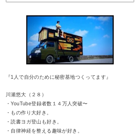
『1人で自分のために秘密基地つくってます』
川瀬悠大（２８）
・YouTube登録者数１４万人突破〜
・もの作り大好き。
・読書ヨガ登山も好き。
・自律神経を整える趣味が好き。