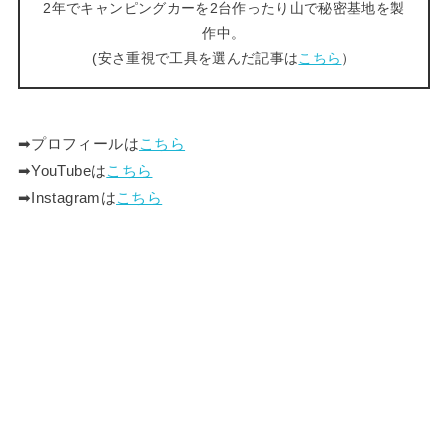
2年でキャンピングカーを2台作ったり山で秘密基地を製
作中。
(安さ重視で工具を選んだ記事は
こちら
）
➡︎プロフィールは
こちら
➡︎YouTubeは
こちら
➡︎Instagramは
こちら