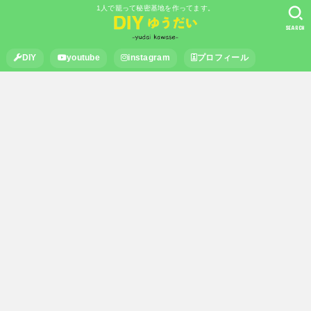
1人で籠って秘密基地を作ってます。
SEARCH
DIY
youtube
instagram
プロフィール