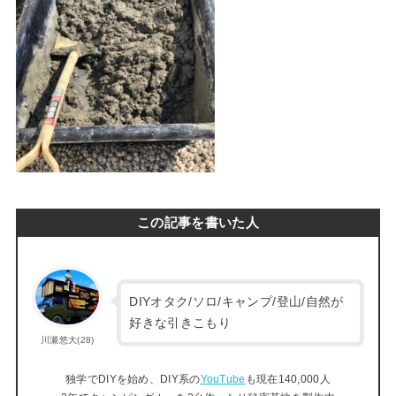
この記事を書いた人
DIYオタク/ソロ/キャンプ/登山/自然が
好きな引きこもり
川瀬悠大(28)
独学でDIYを始め、DIY系の
YouTube
も現在140,000人