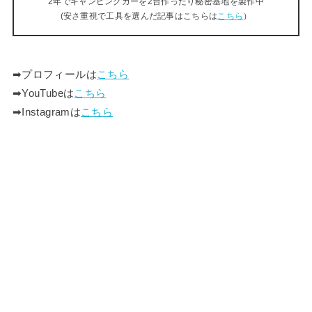
2年でキャンピングカーを2台作ったり秘密基地を製作中
(安さ重視で工具を選んだ記事はこちらは
こちら
）
➡︎プロフィールは
こちら
➡︎YouTubeは
こちら
➡︎Instagramは
こちら