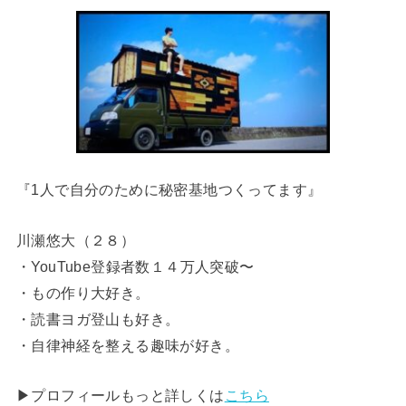
『1人で自分のために秘密基地つくってます』
川瀬悠大（２８）
・YouTube登録者数１４万人突破〜
・もの作り大好き。
・読書ヨガ登山も好き。
・自律神経を整える趣味が好き。
▶︎プロフィールもっと詳しくは
こちら