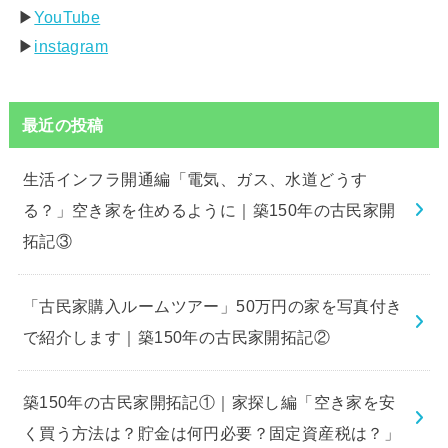
▶︎
YouTube
▶︎
instagram
最近の投稿
生活インフラ開通編「電気、ガス、水道どうす
る？」空き家を住めるように｜築150年の古民家開
拓記③
「古民家購入ルームツアー」50万円の家を写真付き
で紹介します｜築150年の古民家開拓記②
築150年の古民家開拓記①｜家探し編「空き家を安
く買う方法は？貯金は何円必要？固定資産税は？」