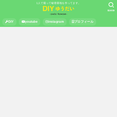
1人で籠って秘密基地を作ってます。
SEARCH
DIY
youtube
instagram
プロフィール