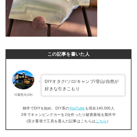
この記事を書いた人
DIYオタク/ソロ/キャンプ/登山/自然が
好きな引きこもり
川瀬悠大(28)
独学でDIYを始め、DIY系の
YouTube
も現在140,000人
2年でキャンピングカーを2台作ったり秘密基地を製作中
(安さ重視で工具を選んだ記事はこちらは
こちら
）