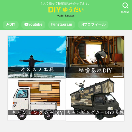
1人で籠って秘密基地を作ってます。
SEARCH
DIY
youtube
instagram
プロフィール