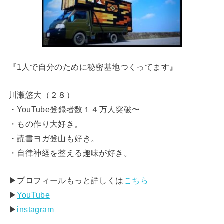
『1人で自分のために秘密基地つくってます』
川瀬悠大（２８）
・YouTube登録者数１４万人突破〜
・もの作り大好き。
・読書ヨガ登山も好き。
・自律神経を整える趣味が好き。
▶︎プロフィールもっと詳しくは
こちら
▶︎
YouTube
▶︎
instagram