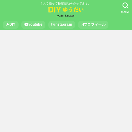
1人で籠って秘密基地を作ってます。
SEARCH
DIY
youtube
instagram
プロフィール