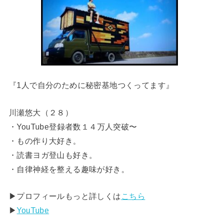
『1人で自分のために秘密基地つくってます』
川瀬悠大（２８）
・YouTube登録者数１４万人突破〜
・もの作り大好き。
・読書ヨガ登山も好き。
・自律神経を整える趣味が好き。
▶︎プロフィールもっと詳しくは
こちら
▶︎
YouTube