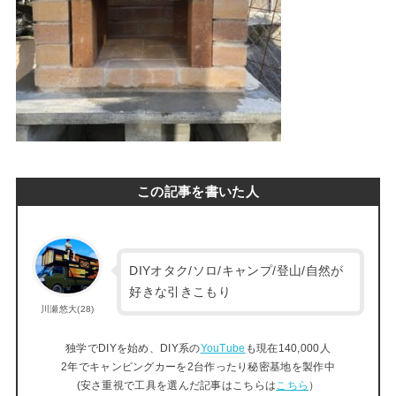
この記事を書いた人
DIYオタク/ソロ/キャンプ/登山/自然が
好きな引きこもり
川瀬悠大(28)
独学でDIYを始め、DIY系の
YouTube
も現在140,000人
2年でキャンピングカーを2台作ったり秘密基地を製作中
(安さ重視で工具を選んだ記事はこちらは
こちら
）