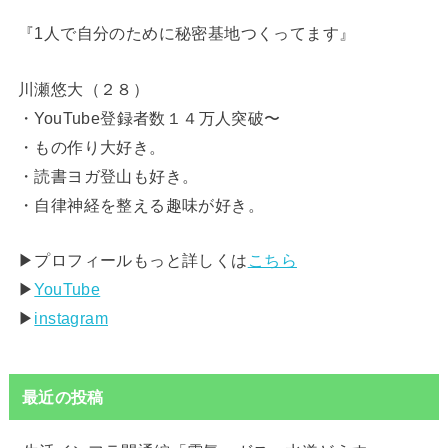
『1人で自分のために秘密基地つくってます』
川瀬悠大（２８）
・YouTube登録者数１４万人突破〜
・もの作り大好き。
・読書ヨガ登山も好き。
・自律神経を整える趣味が好き。
▶︎プロフィールもっと詳しくは
こちら
▶︎
YouTube
▶︎
instagram
最近の投稿