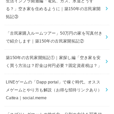
生活インフラ開通編「電気、ガス、水道どうす
る？」空き家を住めるように｜築150年の古民家開
拓記③
「古民家購入ルームツアー」50万円の家を写真付き
で紹介します｜築150年の古民家開拓記②
築150年の古民家開拓記①｜家探し編「空き家を安
く買う方法は？貯金は何円必要？固定資産税は？」
LINEゲームの「Dapp portal」で稼ぐ時代。オスス
メゲームとやり方も解説（お得な招待リンクあり）
Cattea｜social.meme