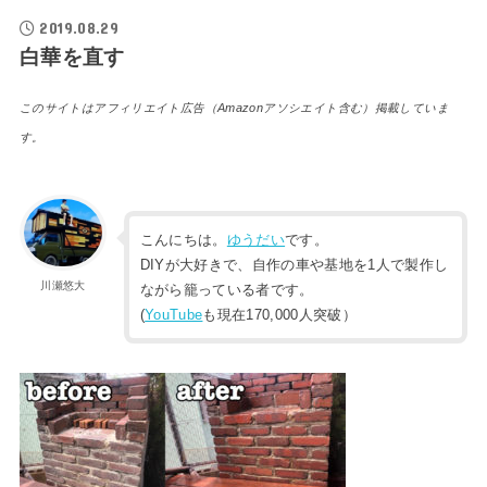
2019.08.29
白華を直す
このサイトはアフィリエイト広告（Amazonアソシエイト含む）掲載していま
す。
こんにちは。
ゆうだい
です。
DIYが大好きで、自作の車や基地を1人で製作し
川瀬悠大
ながら籠っている者です。
(
YouTube
も現在170,000人突破）