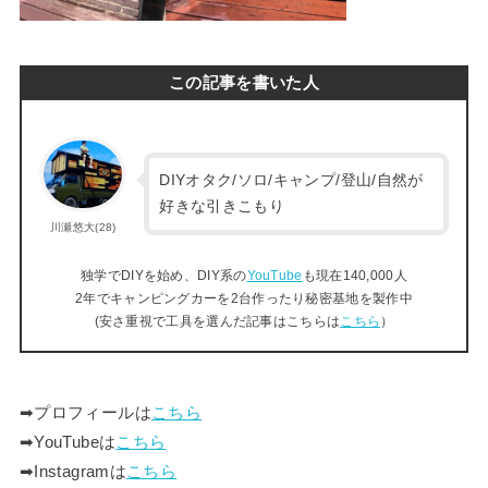
この記事を書いた人
DIYオタク/ソロ/キャンプ/登山/自然が
好きな引きこもり
川瀬悠大(28)
独学でDIYを始め、DIY系の
YouTube
も現在140,000人
2年でキャンピングカーを2台作ったり秘密基地を製作中
(安さ重視で工具を選んだ記事はこちらは
こちら
）
➡︎プロフィールは
こちら
➡︎YouTubeは
こちら
➡︎Instagramは
こちら