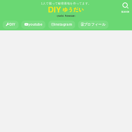
1人で籠って秘密基地を作ってます。
SEARCH
DIY
youtube
instagram
プロフィール