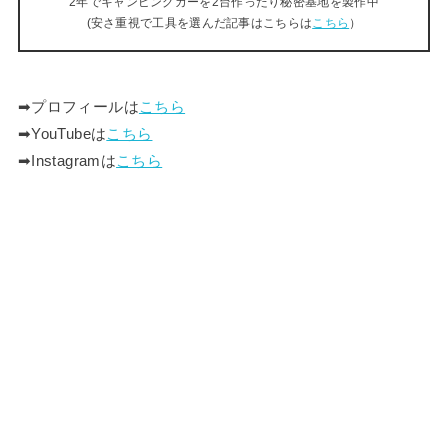
2年でキャンピングカーを2台作ったり秘密基地を製作中
(安さ重視で工具を選んだ記事はこちらは
こちら
）
➡︎プロフィールは
こちら
➡︎YouTubeは
こちら
➡︎Instagramは
こちら