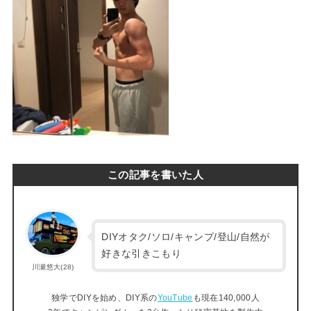
この記事を書いた人
DIYオタク/ソロ/キャンプ/登山/自然が
好きな引きこもり
川瀬悠大(28)
独学でDIYを始め、DIY系の
YouTube
も現在140,000人