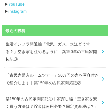
▶︎
YouTube
▶︎
instagram
最近の投稿
生活インフラ開通編「電気、ガス、水道どうす
る？」空き家を住めるように｜築150年の古民家開
拓記③
「古民家購入ルームツアー」50万円の家を写真付き
で紹介します｜築150年の古民家開拓記②
築150年の古民家開拓記①｜家探し編「空き家を安
く買う方法は？貯金は何円必要？固定資産税は？」