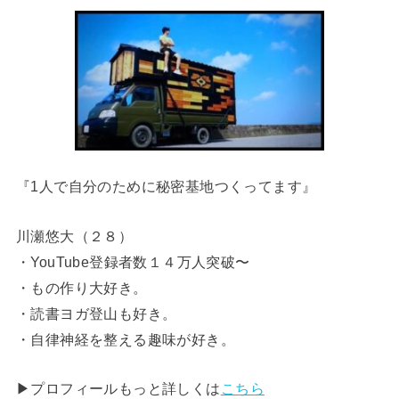
『1人で自分のために秘密基地つくってます』
川瀬悠大（２８）
・YouTube登録者数１４万人突破〜
・もの作り大好き。
・読書ヨガ登山も好き。
・自律神経を整える趣味が好き。
▶︎プロフィールもっと詳しくは
こちら