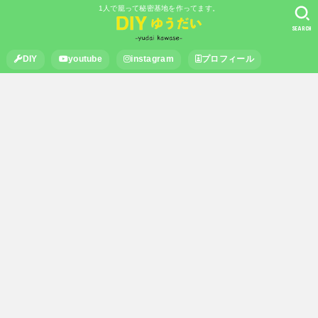
1人で籠って秘密基地を作ってます。
SEARCH
DIY
youtube
instagram
プロフィール