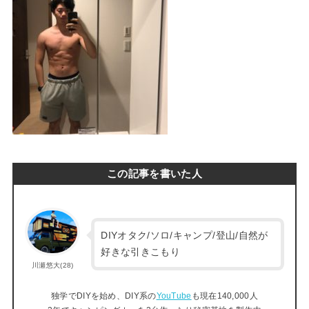
この記事を書いた人
DIYオタク/ソロ/キャンプ/登山/自然が
好きな引きこもり
川瀬悠大(28)
独学でDIYを始め、DIY系の
YouTube
も現在140,000人