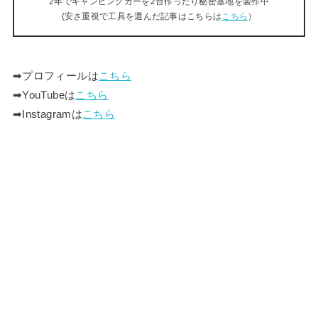
2年でキャンピングカーを2台作ったり秘密基地を製作中
(安さ重視で工具を選んだ記事はこちらは
こちら
）
➡︎プロフィールは
こちら
➡︎YouTubeは
こちら
➡︎Instagramは
こちら