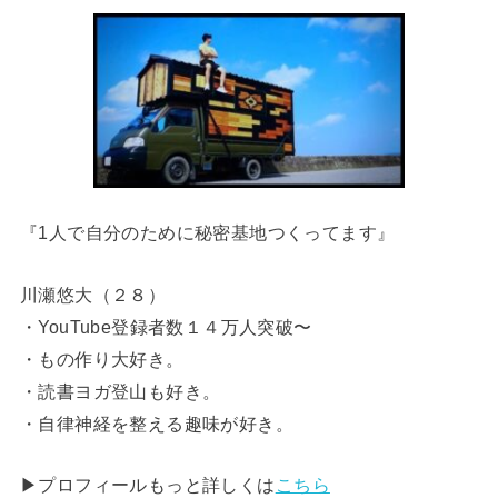
『1人で自分のために秘密基地つくってます』
川瀬悠大（２８）
・YouTube登録者数１４万人突破〜
・もの作り大好き。
・読書ヨガ登山も好き。
・自律神経を整える趣味が好き。
▶︎プロフィールもっと詳しくは
こちら