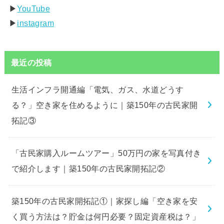
▶︎
YouTube
▶︎
instagram
最近の投稿
生活インフラ開通編「電気、ガス、水道どうす
る？」空き家を住めるように｜築150年の古民家開
拓記③
「古民家購入ルームツアー」50万円の家を写真付き
で紹介します｜築150年の古民家開拓記②
築150年の古民家開拓記①｜家探し編「空き家を安
く買う方法は？貯金は何円必要？固定資産税は？」