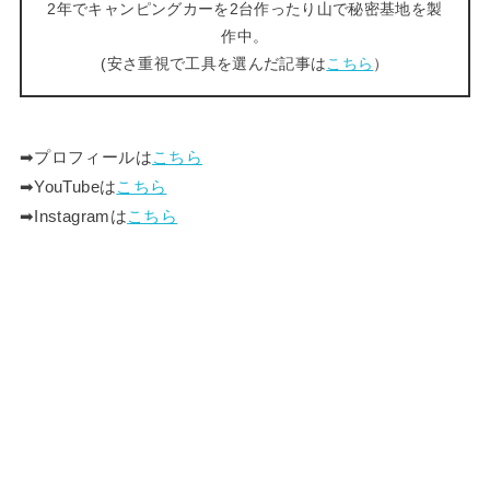
2年でキャンピングカーを2台作ったり山で秘密基地を製
作中。
(安さ重視で工具を選んだ記事は
こちら
）
➡︎プロフィールは
こちら
➡︎YouTubeは
こちら
➡︎Instagramは
こちら