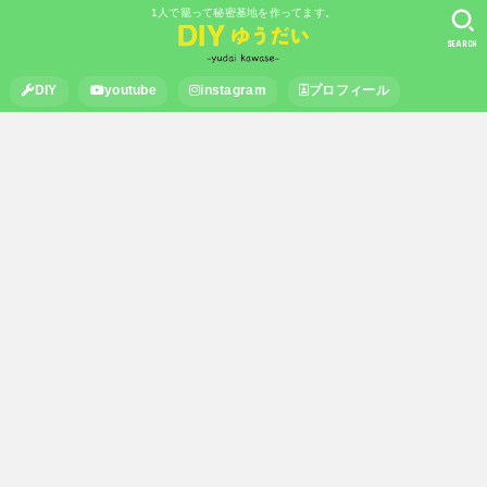
1人で籠って秘密基地を作ってます。
SEARCH
DIY
youtube
instagram
プロフィール