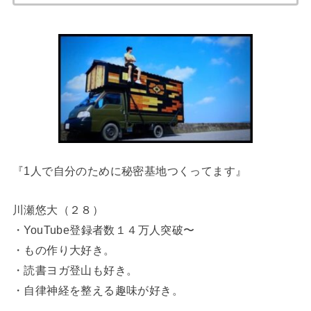
『1人で自分のために秘密基地つくってます』
川瀬悠大（２８）
・YouTube登録者数１４万人突破〜
・もの作り大好き。
・読書ヨガ登山も好き。
・自律神経を整える趣味が好き。