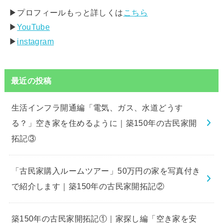
▶︎プロフィールもっと詳しくは
こちら
▶︎
YouTube
▶︎
instagram
最近の投稿
生活インフラ開通編「電気、ガス、水道どうす
る？」空き家を住めるように｜築150年の古民家開
拓記③
「古民家購入ルームツアー」50万円の家を写真付き
で紹介します｜築150年の古民家開拓記②
築150年の古民家開拓記①｜家探し編「空き家を安