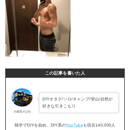
この記事を書いた人
DIYオタク/ソロ/キャンプ/登山/自然が
好きな引きこもり
川瀬悠大(28)
独学でDIYを始め、DIY系の
YouTube
も現在140,000人