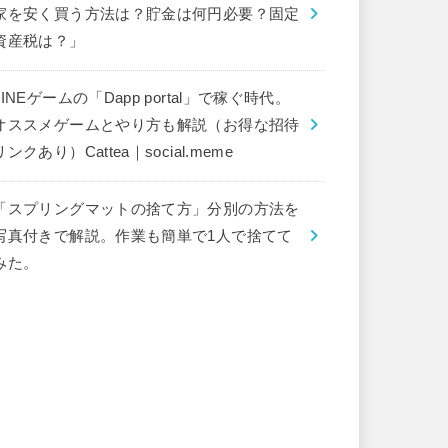
家を安く買う方法は？貯金は何円必要？固定
資産税は？」
LINEゲームの「Dapp portal」で稼ぐ時代。
オススメゲームとやり方も解説（お得な招待
リンクあり）Cattea｜social.meme
「スプリングマットの捨て方」分別の方法を
写真付きで解説。作業も簡単で1人で捨てて
みた。