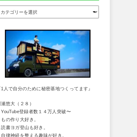
『1人で自分のために秘密基地つくってます』
川瀬悠大（２８）
・YouTube登録者数１４万人突破〜
・もの作り大好き。
・読書ヨガ登山も好き。
・自律神経を整える趣味が好き。