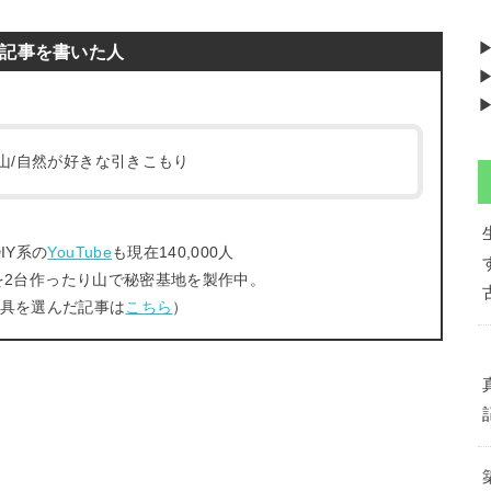
記事を書いた人
▶
▶
/登山/自然が好きな引きこもり
IY系の
YouTube
も現在140,000人
を2台作ったり山で秘密基地を製作中。
工具を選んだ記事は
こちら
）