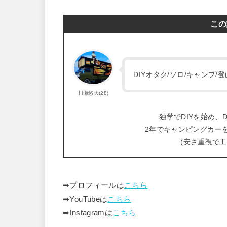
この
DIYオタク/ソロ/キャンプ
川瀬悠大(28)
独学でDIYを始め、D
2年でキャンピングカー
(安さ重視で
➡︎プロフィールは
こちら
➡︎YouTubeは
こちら
➡︎Instagramは
こちら