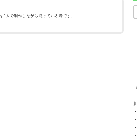
地を1人で製作しながら籠っている者です。
）