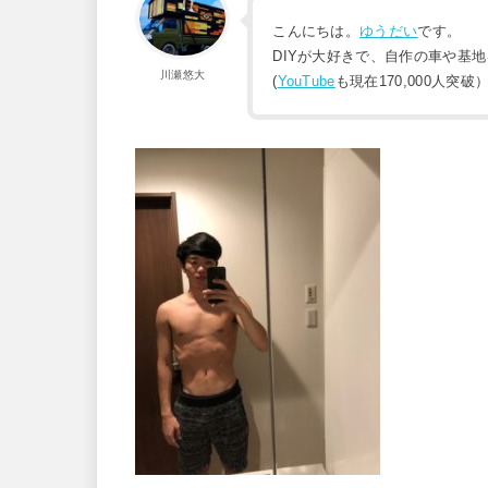
こんにちは。
ゆうだい
です。
DIYが大好きで、自作の車や基
川瀬悠大
(
YouTube
も現在170,000人突破