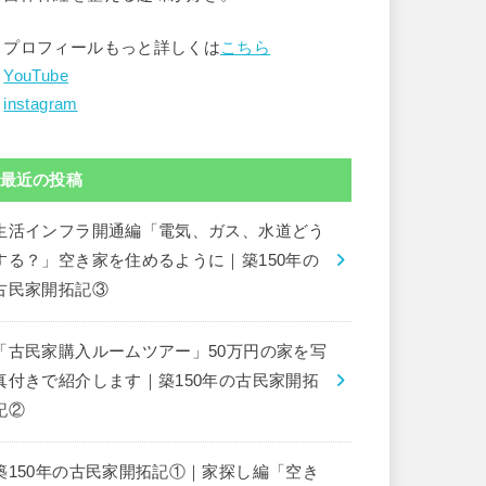
▶︎プロフィールもっと詳しくは
こちら
︎
YouTube
︎
instagram
最近の投稿
生活インフラ開通編「電気、ガス、水道どう
する？」空き家を住めるように｜築150年の
古民家開拓記③
「古民家購入ルームツアー」50万円の家を写
真付きで紹介します｜築150年の古民家開拓
記②
築150年の古民家開拓記①｜家探し編「空き