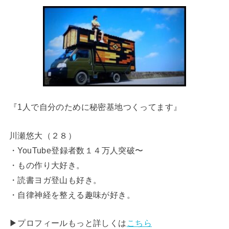
『1人で自分のために秘密基地つくってます』
川瀬悠大（２８）
・YouTube登録者数１４万人突破〜
・もの作り大好き。
・読書ヨガ登山も好き。
・自律神経を整える趣味が好き。
▶︎プロフィールもっと詳しくは
こちら