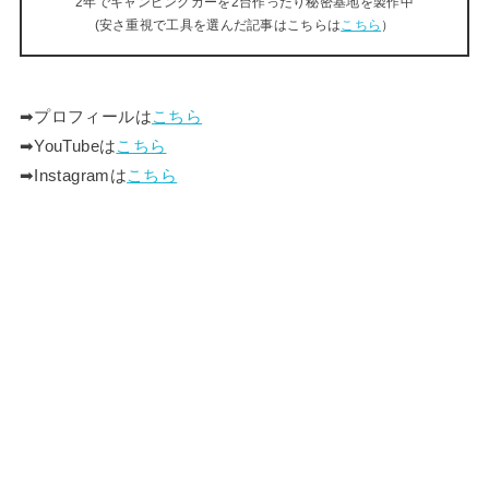
2年でキャンピングカーを2台作ったり秘密基地を製作中
(安さ重視で工具を選んだ記事はこちらは
こちら
）
➡︎プロフィールは
こちら
➡︎YouTubeは
こちら
➡︎Instagramは
こちら