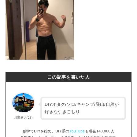
この記事を書いた人
DIYオタク/ソロ/キャンプ/登山/自然が
好きな引きこもり
川瀬悠大(28)
独学でDIYを始め、DIY系の
YouTube
も現在140,000人