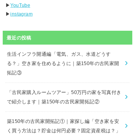
▶︎
YouTube
▶︎
instagram
最近の投稿
生活インフラ開通編「電気、ガス、水道どうす
る？」空き家を住めるように｜築150年の古民家開
拓記③
「古民家購入ルームツアー」50万円の家を写真付き
で紹介します｜築150年の古民家開拓記②
築150年の古民家開拓記①｜家探し編「空き家を安
く買う方法は？貯金は何円必要？固定資産税は？」