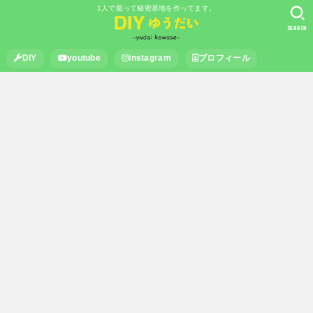
1人で籠って秘密基地を作ってます。
SEARCH
DIY
youtube
instagram
プロフィール