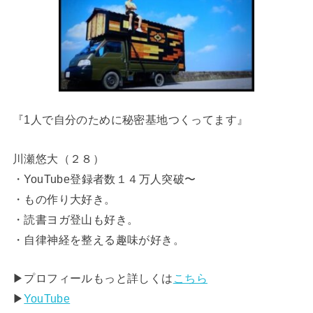
『1人で自分のために秘密基地つくってます』
川瀬悠大（２８）
・YouTube登録者数１４万人突破〜
・もの作り大好き。
・読書ヨガ登山も好き。
・自律神経を整える趣味が好き。
▶︎プロフィールもっと詳しくは
こちら
▶︎
YouTube