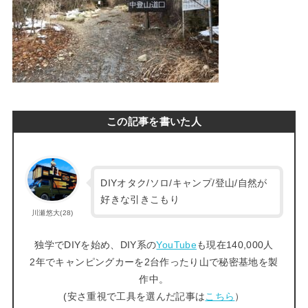
この記事を書いた人
DIYオタク/ソロ/キャンプ/登山/自然が
好きな引きこもり
川瀬悠大(28)
独学でDIYを始め、DIY系の
YouTube
も現在140,000人
2年でキャンピングカーを2台作ったり山で秘密基地を製
作中。
(安さ重視で工具を選んだ記事は
こちら
）