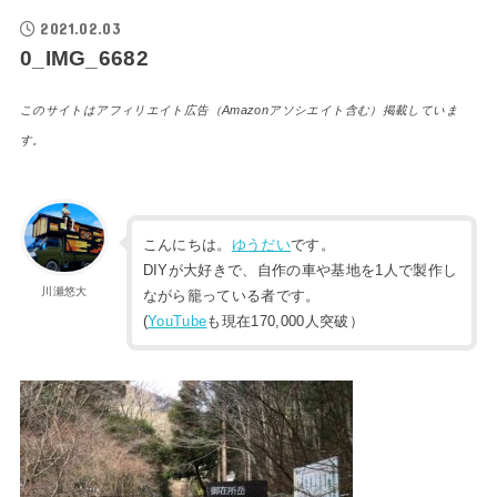
2021.02.03
0_IMG_6682
このサイトはアフィリエイト広告（Amazonアソシエイト含む）掲載していま
す。
こんにちは。
ゆうだい
です。
DIYが大好きで、自作の車や基地を1人で製作し
川瀬悠大
ながら籠っている者です。
(
YouTube
も現在170,000人突破）