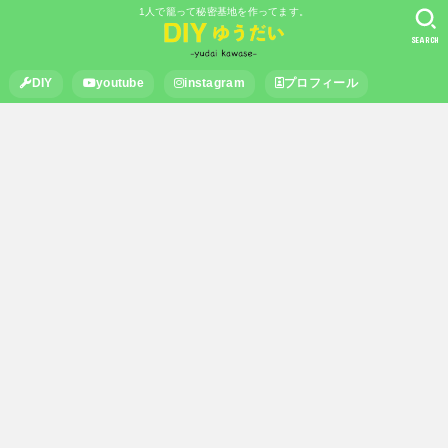
1人で籠って秘密基地を作ってます。
SEARCH
DIY
youtube
instagram
プロフィール