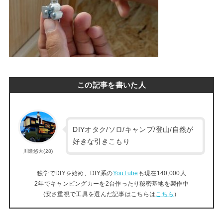
この記事を書いた人
DIYオタク/ソロ/キャンプ/登山/自然が
好きな引きこもり
川瀬悠大(28)
独学でDIYを始め、DIY系の
YouTube
も現在140,000人
2年でキャンピングカーを2台作ったり秘密基地を製作中
(安さ重視で工具を選んだ記事はこちらは
こちら
）