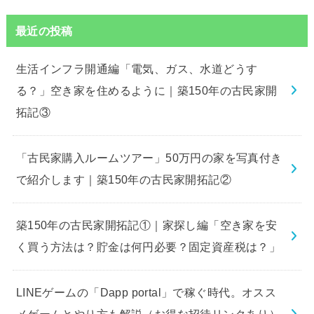
最近の投稿
生活インフラ開通編「電気、ガス、水道どうす
る？」空き家を住めるように｜築150年の古民家開
拓記③
「古民家購入ルームツアー」50万円の家を写真付き
で紹介します｜築150年の古民家開拓記②
築150年の古民家開拓記①｜家探し編「空き家を安
く買う方法は？貯金は何円必要？固定資産税は？」
LINEゲームの「Dapp portal」で稼ぐ時代。オスス
メゲームとやり方も解説（お得な招待リンクあり）