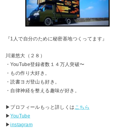
『1人で自分のために秘密基地つくってます』
川瀬悠大（２８）
・YouTube登録者数１４万人突破〜
・もの作り大好き。
・読書ヨガ登山も好き。
・自律神経を整える趣味が好き。
▶︎プロフィールもっと詳しくは
こちら
▶︎
YouTube
▶︎
instagram