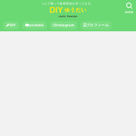
1人で籠って秘密基地を作ってます。
SEARCH
DIY
youtube
instagram
プロフィール