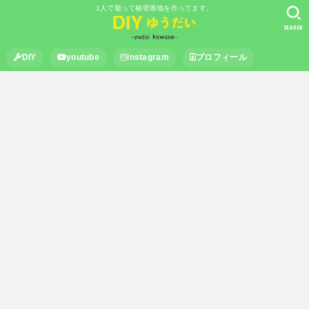
1人で籠って秘密基地を作ってます。
SEARCH
DIY
youtube
instagram
プロフィール