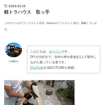
2020.06.10
軽トラハウス 取っ手
このサイトはアフィリエイト広告（Amazonアソシエイト含む）掲載していま
す。
こんにちは。
ゆうだい
です。
DIYが大好きで、自作の車や基地を1人で製作し
川瀬悠大
ながら籠っている者です。
(
YouTube
も現在170,000人突破）