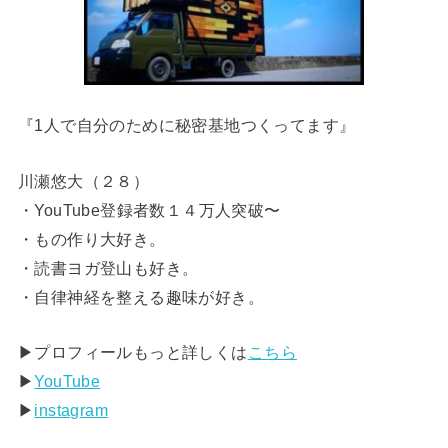
『1人で自分のために秘密基地つくってます』
川瀬悠大（２８）
・YouTube登録者数１４万人突破〜
・もの作り大好き。
・読書ヨガ登山も好き。
・自律神経を整える趣味が好き。
▶︎プロフィールもっと詳しくは
こちら
▶︎
YouTube
▶︎
instagram