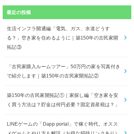
最近の投稿
生活インフラ開通編「電気、ガス、水道どうす
る？」空き家を住めるように｜築150年の古民家開
拓記③
「古民家購入ルームツアー」50万円の家を写真付き
で紹介します｜築150年の古民家開拓記②
築150年の古民家開拓記①｜家探し編「空き家を安
く買う方法は？貯金は何円必要？固定資産税は？」
LINEゲームの「Dapp portal」で稼ぐ時代。オスス
メゲームとやり方も解説（お得な招待リンクあり）