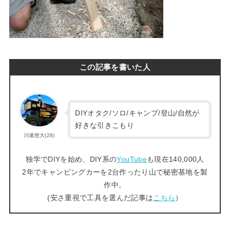
この記事を書いた人
DIYオタク/ソロ/キャンプ/登山/自然が
好きな引きこもり
川瀬悠大(28)
独学でDIYを始め、DIY系の
YouTube
も現在140,000人
2年でキャンピングカーを2台作ったり山で秘密基地を製
作中。
(安さ重視で工具を選んだ記事は
こちら
）