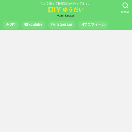
1人で籠って秘密基地を作ってます。
SEARCH
DIY
youtube
instagram
プロフィール