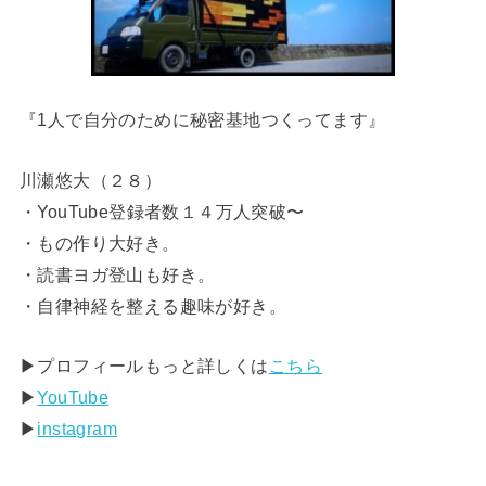
『1人で自分のために秘密基地つくってます』
川瀬悠大（２８）
・YouTube登録者数１４万人突破〜
・もの作り大好き。
・読書ヨガ登山も好き。
・自律神経を整える趣味が好き。
▶︎プロフィールもっと詳しくは
こちら
▶︎
YouTube
▶︎
instagram