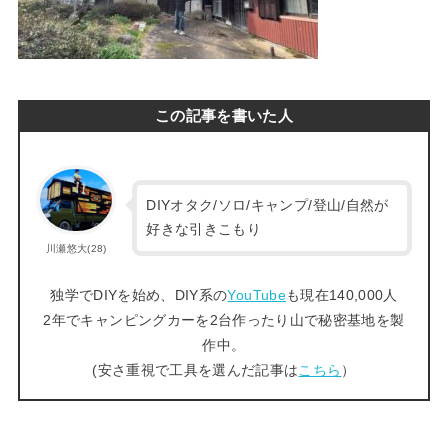
この記事を書いた人
DIYオタク/ソロ/キャンプ/登山/自然が
好きな引きこもり
川瀬悠大(28)
独学でDIYを始め、DIY系の
YouTube
も現在140,000人
2年でキャンピングカーを2台作ったり山で秘密基地を製
作中。
(安さ重視で工具を選んだ記事は
こちら
）