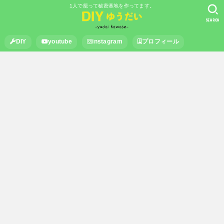
1人で籠って秘密基地を作ってます。
SEARCH
DIY
youtube
instagram
プロフィール