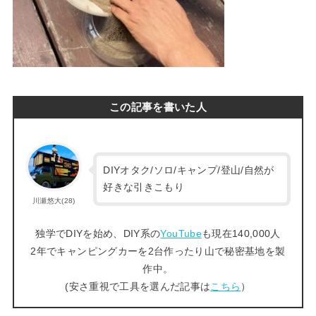
この記事を書いた人
DIYオタク/ソロ/キャンプ/登山/自然が
好きな引きこもり
川瀬悠大(28)
独学でDIYを始め、DIY系の
YouTube
も現在140,000人
2年でキャンピングカーを2台作ったり山で秘密基地を製
作中。
(安さ重視で工具を選んだ記事は
こちら
）