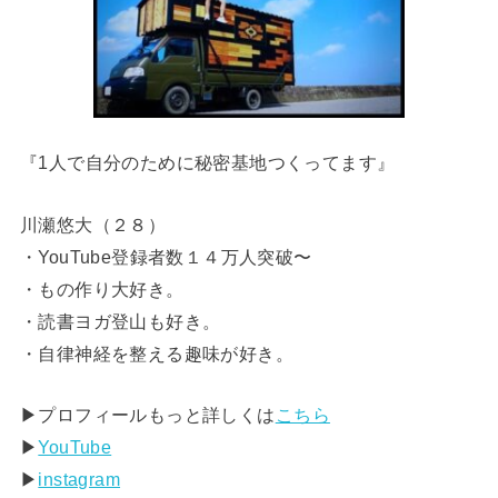
『1人で自分のために秘密基地つくってます』
川瀬悠大（２８）
・YouTube登録者数１４万人突破〜
・もの作り大好き。
・読書ヨガ登山も好き。
・自律神経を整える趣味が好き。
▶︎プロフィールもっと詳しくは
こちら
▶︎
YouTube
▶︎
instagram