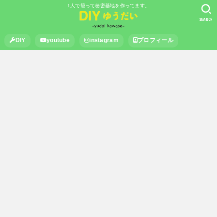
1人で籠って秘密基地を作ってます。
SEARCH
DIY
youtube
instagram
プロフィール