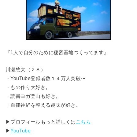
『1人で自分のために秘密基地つくってます』
川瀬悠大（２８）
・YouTube登録者数１４万人突破〜
・もの作り大好き。
・読書ヨガ登山も好き。
・自律神経を整える趣味が好き。
▶︎プロフィールもっと詳しくは
こちら
▶︎
YouTube