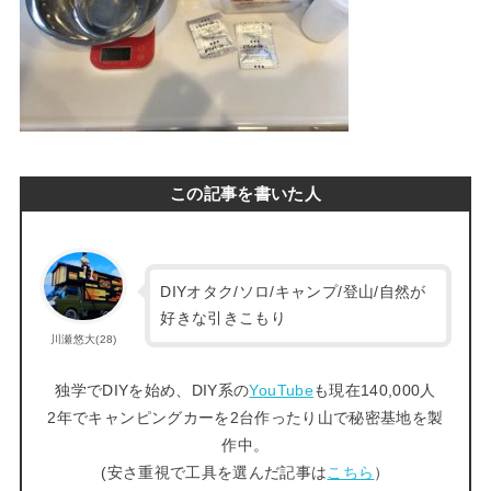
この記事を書いた人
DIYオタク/ソロ/キャンプ/登山/自然が
好きな引きこもり
川瀬悠大(28)
独学でDIYを始め、DIY系の
YouTube
も現在140,000人
2年でキャンピングカーを2台作ったり山で秘密基地を製
作中。
(安さ重視で工具を選んだ記事は
こちら
）