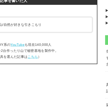
記事を書いた人
▶
▶
/登山/自然が好きな引きこもり
IY系の
YouTube
も現在140,000人
を2台作ったり山で秘密基地を製作中。
工具を選んだ記事は
こちら
）