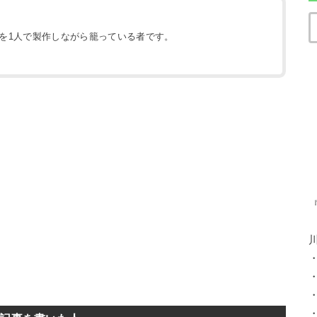
地を1人で製作しながら籠っている者です。
）