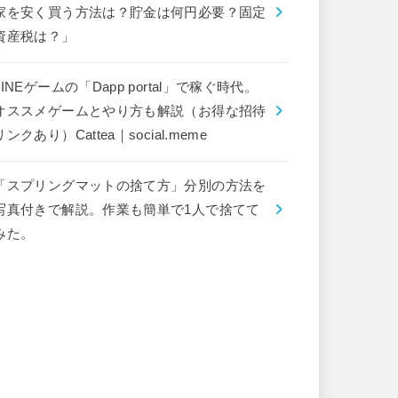
家を安く買う方法は？貯金は何円必要？固定
資産税は？」
LINEゲームの「Dapp portal」で稼ぐ時代。
オススメゲームとやり方も解説（お得な招待
リンクあり）Cattea｜social.meme
「スプリングマットの捨て方」分別の方法を
写真付きで解説。作業も簡単で1人で捨てて
みた。