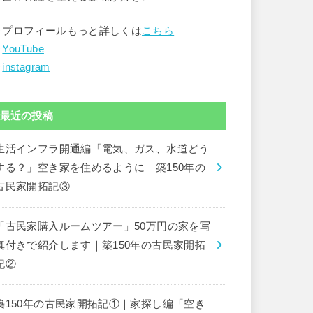
▶︎プロフィールもっと詳しくは
こちら
︎
YouTube
︎
instagram
最近の投稿
生活インフラ開通編「電気、ガス、水道どう
する？」空き家を住めるように｜築150年の
古民家開拓記③
「古民家購入ルームツアー」50万円の家を写
真付きで紹介します｜築150年の古民家開拓
記②
築150年の古民家開拓記①｜家探し編「空き