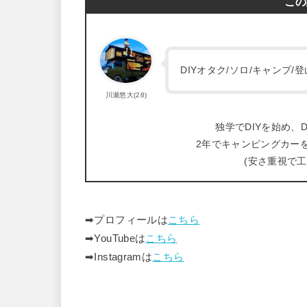
この
DIYオタク/ソロ/キャンプ
川瀬悠大(28)
独学でDIYを始め、D
2年でキャンピングカー
(安さ重視で
➡︎プロフィールは
こちら
➡︎YouTubeは
こちら
➡︎Instagramは
こちら