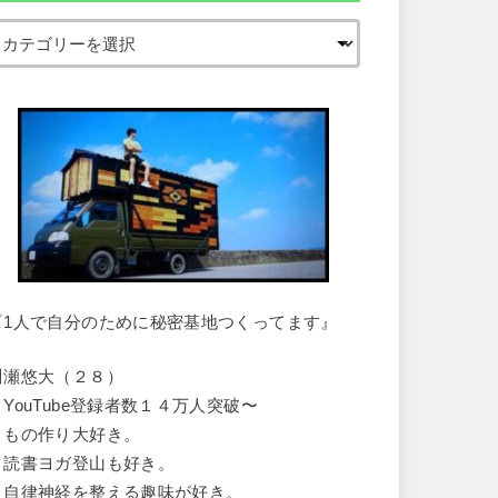
『1人で自分のために秘密基地つくってます』
川瀬悠大（２８）
・YouTube登録者数１４万人突破〜
・もの作り大好き。
・読書ヨガ登山も好き。
・自律神経を整える趣味が好き。