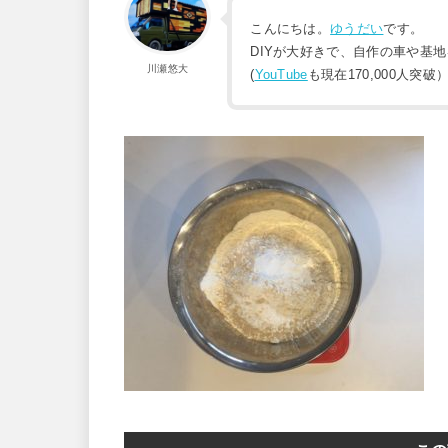
こんにちは。
ゆうだい
です。
DIYが大好きで、自作の車や基
川瀬悠大
(
YouTube
も現在170,000人突破