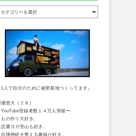
『1人で自分のために秘密基地つくってます』
川瀬悠大（２８）
・YouTube登録者数１４万人突破〜
・もの作り大好き。
・読書ヨガ登山も好き。
・自律神経を整える趣味が好き。