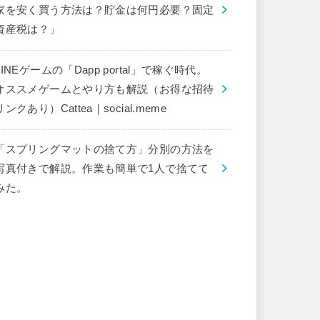
家を安く買う方法は？貯金は何円必要？固定
資産税は？」
LINEゲームの「Dapp portal」で稼ぐ時代。
オススメゲームとやり方も解説（お得な招待
リンクあり）Cattea｜social.meme
「スプリングマットの捨て方」分別の方法を
写真付きで解説。作業も簡単で1人で捨てて
みた。