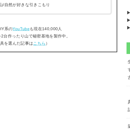
/登山/自然が好きな引きこもり
▶
▶
IY系の
YouTube
も現在140,000人
を2台作ったり山で秘密基地を製作中。
工具を選んだ記事は
こちら
）