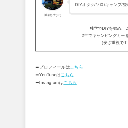
DIYオタク/ソロ/キャンプ
川瀬悠大(28)
独学でDIYを始め、D
2年でキャンピングカー
(安さ重視で
➡︎プロフィールは
こちら
➡︎YouTubeは
こちら
➡︎Instagramは
こちら