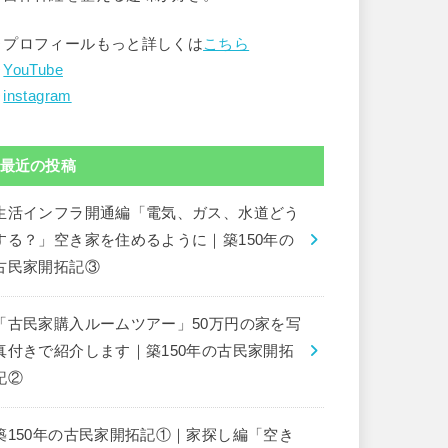
▶︎プロフィールもっと詳しくは
こちら
︎
YouTube
︎
instagram
最近の投稿
生活インフラ開通編「電気、ガス、水道どう
する？」空き家を住めるように｜築150年の
古民家開拓記③
「古民家購入ルームツアー」50万円の家を写
真付きで紹介します｜築150年の古民家開拓
記②
築150年の古民家開拓記①｜家探し編「空き