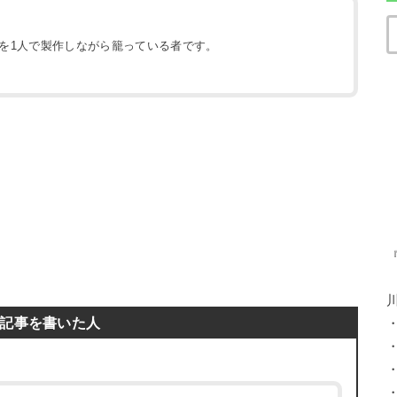
地を1人で製作しながら籠っている者です。
）
記事を書いた人