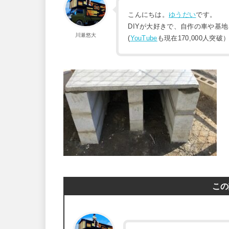
こんにちは。
ゆうだい
です。
DIYが大好きで、自作の車や基
川瀬悠大
(
YouTube
も現在170,000人突破
この