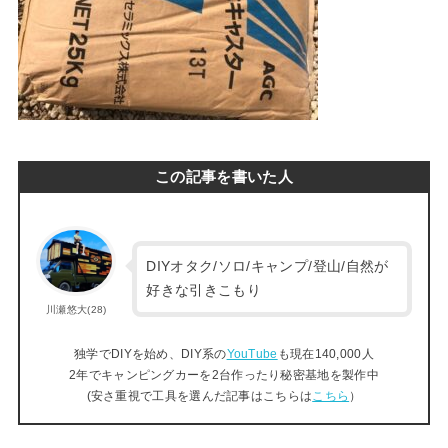
この記事を書いた人
DIYオタク/ソロ/キャンプ/登山/自然が
好きな引きこもり
川瀬悠大(28)
独学でDIYを始め、DIY系の
YouTube
も現在140,000人
2年でキャンピングカーを2台作ったり秘密基地を製作中
(安さ重視で工具を選んだ記事はこちらは
こちら
）