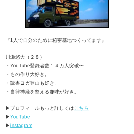
『1人で自分のために秘密基地つくってます』
川瀬悠大（２８）
・YouTube登録者数１４万人突破〜
・もの作り大好き。
・読書ヨガ登山も好き。
・自律神経を整える趣味が好き。
▶︎プロフィールもっと詳しくは
こちら
▶︎
YouTube
▶︎
instagram