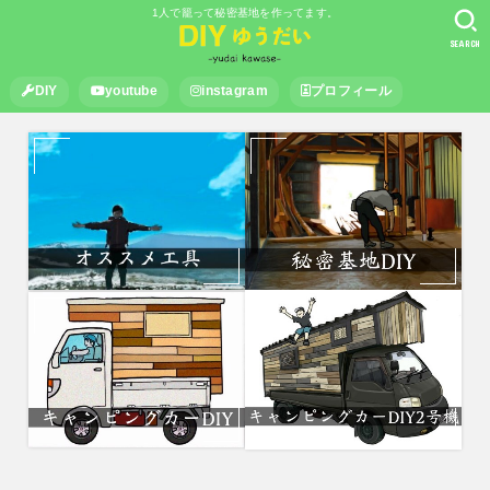
1人で籠って秘密基地を作ってます。
SEARCH
DIY
youtube
instagram
プロフィール