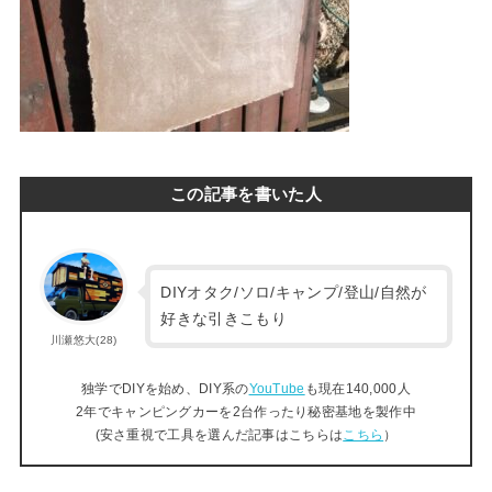
この記事を書いた人
DIYオタク/ソロ/キャンプ/登山/自然が
好きな引きこもり
川瀬悠大(28)
独学でDIYを始め、DIY系の
YouTube
も現在140,000人
2年でキャンピングカーを2台作ったり秘密基地を製作中
(安さ重視で工具を選んだ記事はこちらは
こちら
）