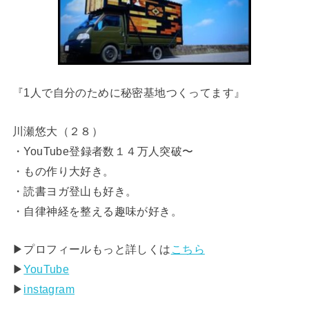
『1人で自分のために秘密基地つくってます』
川瀬悠大（２８）
・YouTube登録者数１４万人突破〜
・もの作り大好き。
・読書ヨガ登山も好き。
・自律神経を整える趣味が好き。
▶︎プロフィールもっと詳しくは
こちら
▶︎
YouTube
▶︎
instagram