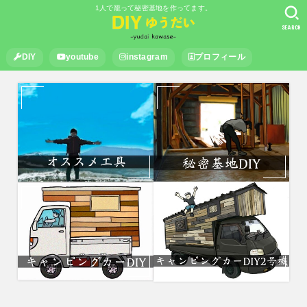
1人で籠って秘密基地を作ってます。
SEARCH
DIY
youtube
instagram
プロフィール