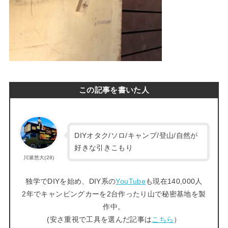
この記事を書いた人
DIYオタク/ソロ/キャンプ/登山/自然が
好きな引きこもり
川瀬悠大(28)
独学でDIYを始め、DIY系の
YouTube
も現在140,000人
2年でキャンピングカーを2台作ったり山で秘密基地を製
作中。
(安さ重視で工具を選んだ記事は
こちら
）