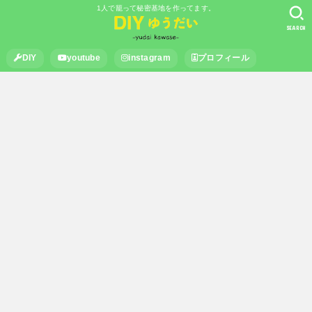
1人で籠って秘密基地を作ってます。
SEARCH
DIY
youtube
instagram
プロフィール