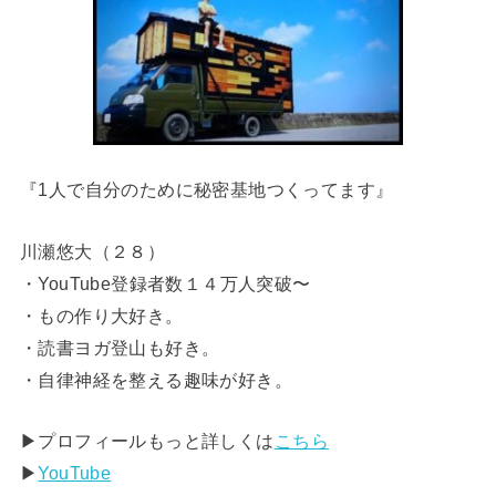
『1人で自分のために秘密基地つくってます』
川瀬悠大（２８）
・YouTube登録者数１４万人突破〜
・もの作り大好き。
・読書ヨガ登山も好き。
・自律神経を整える趣味が好き。
▶︎プロフィールもっと詳しくは
こちら
▶︎
YouTube