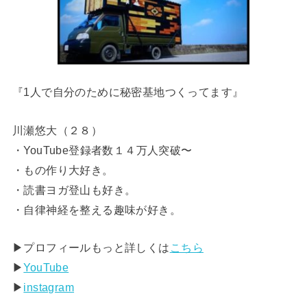
『1人で自分のために秘密基地つくってます』
川瀬悠大（２８）
・YouTube登録者数１４万人突破〜
・もの作り大好き。
・読書ヨガ登山も好き。
・自律神経を整える趣味が好き。
▶︎プロフィールもっと詳しくは
こちら
▶︎
YouTube
▶︎
instagram