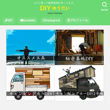
1人で籠って秘密基地を作ってます。
SEARCH
DIY
youtube
instagram
プロフィール