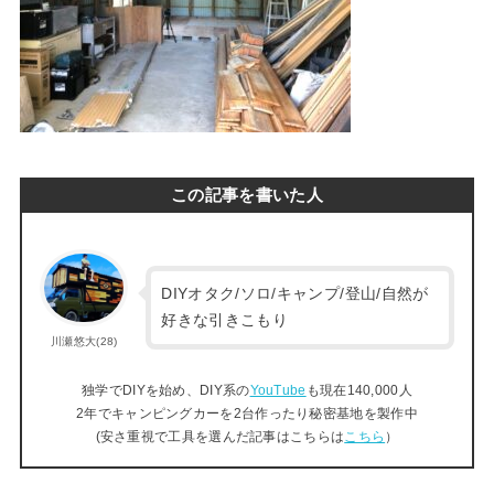
この記事を書いた人
DIYオタク/ソロ/キャンプ/登山/自然が
好きな引きこもり
川瀬悠大(28)
独学でDIYを始め、DIY系の
YouTube
も現在140,000人
2年でキャンピングカーを2台作ったり秘密基地を製作中
(安さ重視で工具を選んだ記事はこちらは
こちら
）