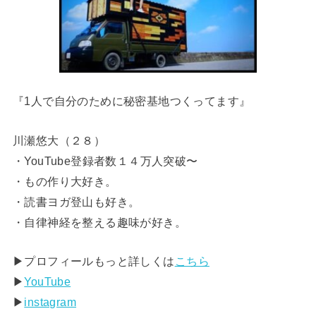
『1人で自分のために秘密基地つくってます』
川瀬悠大（２８）
・YouTube登録者数１４万人突破〜
・もの作り大好き。
・読書ヨガ登山も好き。
・自律神経を整える趣味が好き。
▶︎プロフィールもっと詳しくは
こちら
▶︎
YouTube
▶︎
instagram