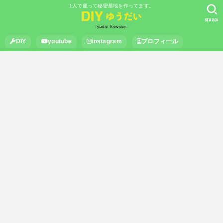
1人で籠って秘密基地を作ってます。
SEARCH
DIY
youtube
instagram
プロフィール