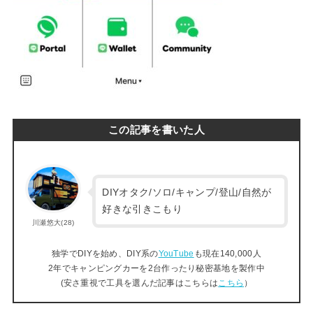
この記事を書いた人
DIYオタク/ソロ/キャンプ/登山/自然が
好きな引きこもり
川瀬悠大(28)
独学でDIYを始め、DIY系の
YouTube
も現在140,000人
2年でキャンピングカーを2台作ったり秘密基地を製作中
(安さ重視で工具を選んだ記事はこちらは
こちら
）