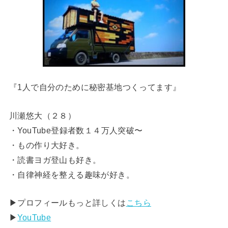
『1人で自分のために秘密基地つくってます』
川瀬悠大（２８）
・YouTube登録者数１４万人突破〜
・もの作り大好き。
・読書ヨガ登山も好き。
・自律神経を整える趣味が好き。
▶︎プロフィールもっと詳しくは
こちら
▶︎
YouTube