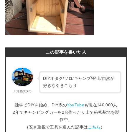
この記事を書いた人
DIYオタク/ソロ/キャンプ/登山/自然が
好きな引きこもり
川瀬悠大(28)
独学でDIYを始め、DIY系の
YouTube
も現在140,000人
2年でキャンピングカーを2台作ったり山で秘密基地を製
作中。
(安さ重視で工具を選んだ記事は
こちら
）