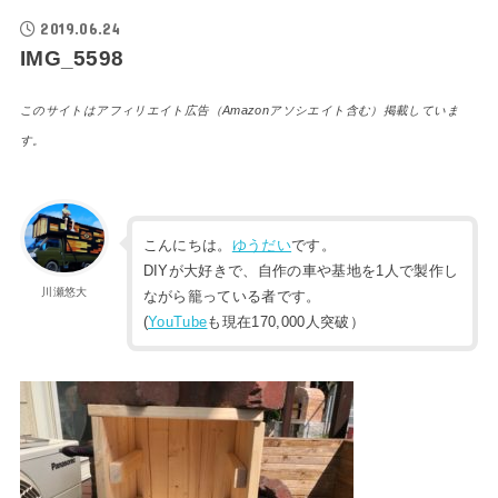
2019.06.24
IMG_5598
このサイトはアフィリエイト広告（Amazonアソシエイト含む）掲載していま
す。
こんにちは。
ゆうだい
です。
DIYが大好きで、自作の車や基地を1人で製作し
川瀬悠大
ながら籠っている者です。
(
YouTube
も現在170,000人突破）