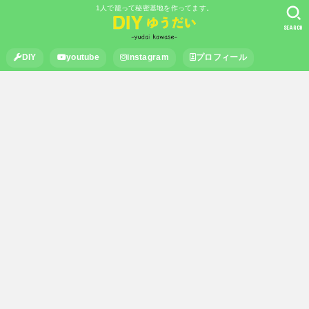
1人で籠って秘密基地を作ってます。
SEARCH
DIY
youtube
instagram
プロフィール