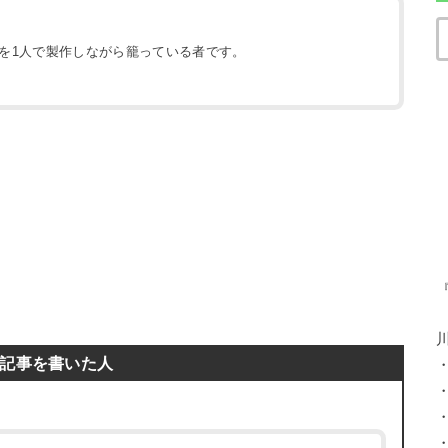
地を1人で製作しながら籠っている者です。
）
記事を書いた人