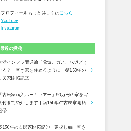
▶︎プロフィールもっと詳しくは
こちら
︎
YouTube
︎
instagram
最近の投稿
生活インフラ開通編「電気、ガス、水道どう
する？」空き家を住めるように｜築150年の
古民家開拓記③
「古民家購入ルームツアー」50万円の家を写
真付きで紹介します｜築150年の古民家開拓
記②
築150年の古民家開拓記①｜家探し編「空き