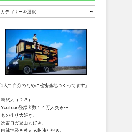
『1人で自分のために秘密基地つくってます』
川瀬悠大（２８）
・YouTube登録者数１４万人突破〜
・もの作り大好き。
・読書ヨガ登山も好き。
・自律神経を整える趣味が好き。