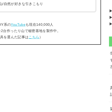
/登山/自然が好きな引きこもり
▶
▶
IY系の
YouTube
も現在140,000人
を2台作ったり山で秘密基地を製作中。
工具を選んだ記事は
こちら
）