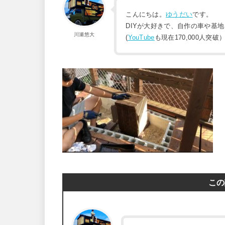
こんにちは。
ゆうだい
です。
DIYが大好きで、自作の車や基
川瀬悠大
(
YouTube
も現在170,000人突破
この