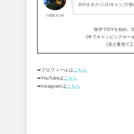
DIYオタク/ソロ/キャンプ
川瀬悠大(28)
独学でDIYを始め、D
2年でキャンピングカー
(安さ重視で
➡︎プロフィールは
こちら
➡︎YouTubeは
こちら
➡︎Instagramは
こちら