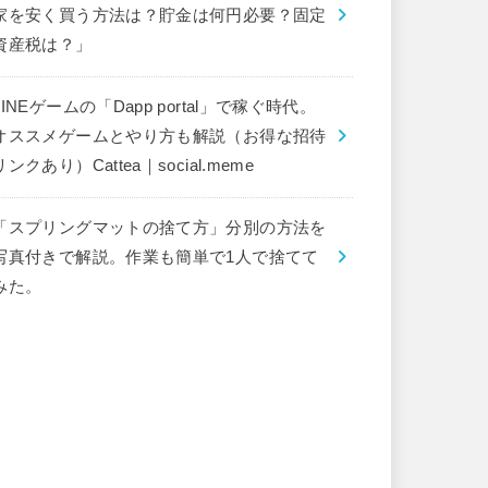
家を安く買う方法は？貯金は何円必要？固定
資産税は？」
LINEゲームの「Dapp portal」で稼ぐ時代。
オススメゲームとやり方も解説（お得な招待
リンクあり）Cattea｜social.meme
「スプリングマットの捨て方」分別の方法を
写真付きで解説。作業も簡単で1人で捨てて
みた。