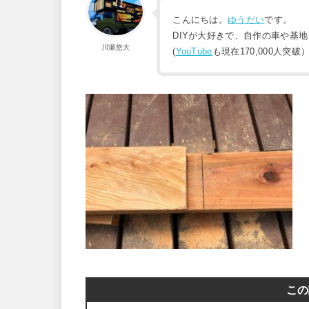
こんにちは。
ゆうだい
です。
DIYが大好きで、自作の車や基
川瀬悠大
(
YouTube
も現在170,000人突破
この