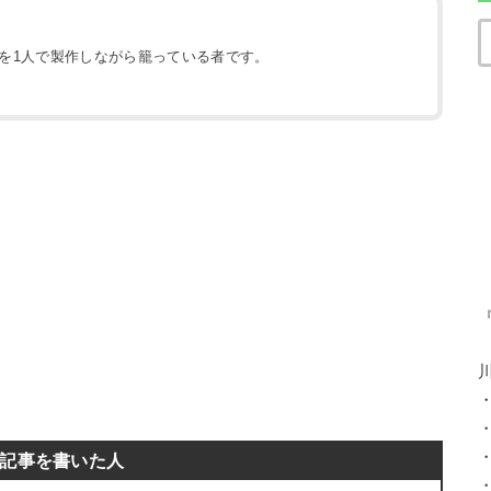
地を1人で製作しながら籠っている者です。
）
記事を書いた人