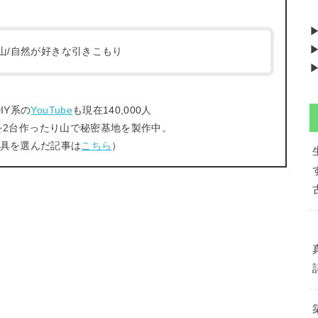
▶
/登山/自然が好きな引きこもり
▶
IY系の
YouTube
も現在140,000人
を2台作ったり山で秘密基地を製作中。
工具を選んだ記事は
こちら
）