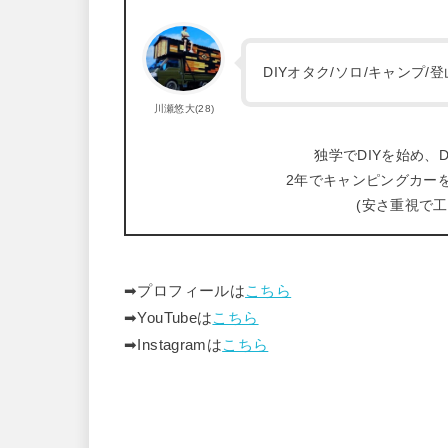
DIYオタク/ソロ/キャンプ
川瀬悠大(28)
独学でDIYを始め、D
2年でキャンピングカー
(安さ重視で
➡︎プロフィールは
こちら
➡︎YouTubeは
こちら
➡︎Instagramは
こちら