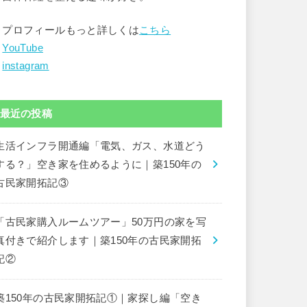
▶︎プロフィールもっと詳しくは
こちら
︎
YouTube
︎
instagram
最近の投稿
生活インフラ開通編「電気、ガス、水道どう
する？」空き家を住めるように｜築150年の
古民家開拓記③
「古民家購入ルームツアー」50万円の家を写
真付きで紹介します｜築150年の古民家開拓
記②
築150年の古民家開拓記①｜家探し編「空き