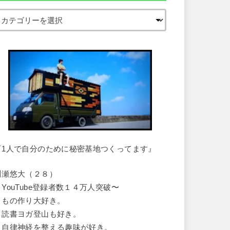
『1人で自分のために秘密基地つくってます』
川瀬悠大（２８）
・YouTube登録者数１４万人突破〜
・もの作り大好き。
・読書ヨガ登山も好き。
・自律神経を整える趣味が好き。